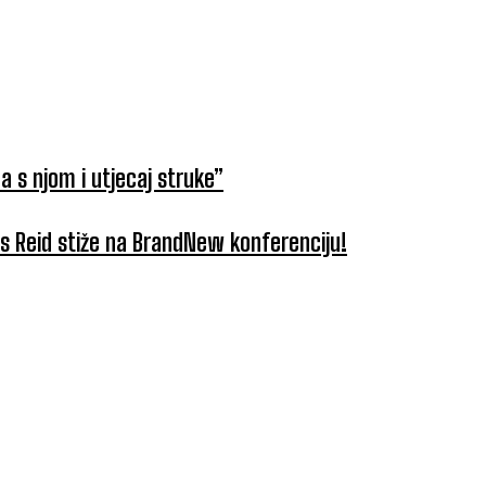
a s njom i utjecaj struke”
tus Reid stiže na BrandNew konferenciju!