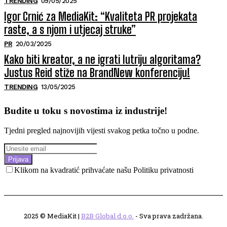
TRENDING
09/05/2025
Igor Crnić za MediaKit: “Kvaliteta PR projekata
raste, a s njom i utjecaj struke”
PR
20/03/2025
Kako biti kreator, a ne igrati lutriju algoritama?
Justus Reid stiže na BrandNew konferenciju!
TRENDING
13/05/2025
Budite u toku s novostima iz industrije!
Tjedni pregled najnovijih vijesti svakog petka točno u podne.
Prijava
Klikom na kvadratić prihvaćate našu Politiku privatnosti
2025 © MediaKit |
B2B Global d.o.o.
- Sva prava zadržana.