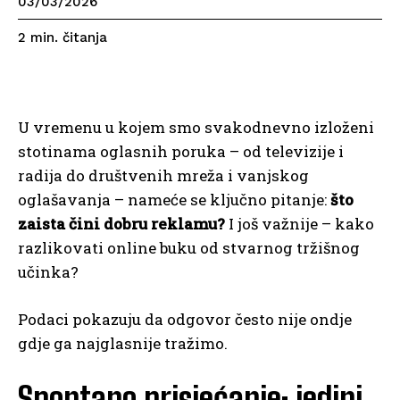
03/03/2026
čitanja
2
min.
U vremenu u kojem smo svakodnevno izloženi
stotinama oglasnih poruka – od televizije i
radija do društvenih mreža i vanjskog
oglašavanja – nameće se ključno pitanje:
što
zaista čini dobru reklamu?
I još važnije – kako
razlikovati online buku od stvarnog tržišnog
učinka?
Podaci pokazuju da odgovor često nije ondje
gdje ga najglasnije tražimo.
Spontano prisjećanje: jedini