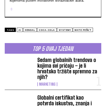
klijentima putem inovativnih istraživačkih alata.
TAGS
AI
HENDAL
COCA-COLA
SYSTEM1
MATE PEŠUT
TOP 5 OVAJ TJEDAN
Sedam globalnih trendova o
kojima svi pričaju – je li
hrvatsko tržište spremno za
njih?
MARKETING
Globalni certifikat kao
potvrda iskustva, znanja i