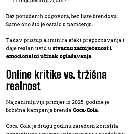
ili najupečatljivijom?”
Bez ponuđenih odgovora, bez liste brendova.
Samo ono što je ostalo u pamćenju.
Takav pristup eliminira efekt prepoznavanja i
daje realan uvid u
stvarnu zamijećenost i
emocionalni učinak oglašavanja
.
Online kritike vs. tržišna
realnost
Najzanimljiviji primjer iz 2025. godine je
božićna kampanja brenda
Coca-Cola
.
Coca-Cola je drugu godinu zaredom koristila
generativnu umjetnu inteligenciju u produkciji