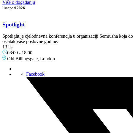
Više o događanju
listopad 2026
Spotlight
Spotlight je cjelodnevna konferencija u organizaciji Semrusha koja do
ostatak vaše poslovne godine.
13 lis
08:00
-
18:00
Old Billingsgate, London
Facebook