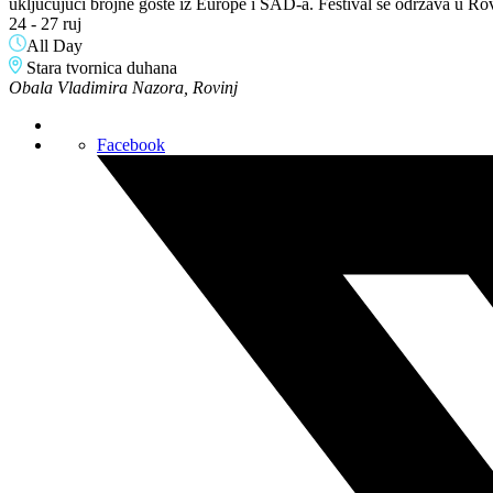
uključujući brojne goste iz Europe i SAD-a. Festival se održava u R
24 - 27 ruj
All Day
Stara tvornica duhana
Obala Vladimira Nazora, Rovinj
Facebook