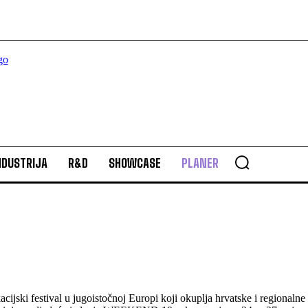
NDUSTRIJA
R&D
SHOWCASE
PLANER
jski festival u jugoistočnoj Europi koji okuplja hrvatske i regionalne p