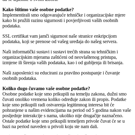
Kako štitimo vaše osobne podatke?
Implementirali smo odgovarajuće tehničke i organizacijske mjere
kako bi pružili razinu sigurnosti i povjerljivosti vaših osobnih
podataka.
SSL certifikat vam jamči sigurnost naše stranice enkripcijom
podataka, koji se prenose od vašeg uređaja do našeg servera.
Naši informatički sustavi i sustavi trećih strana su tehničkim i
organizacijskim mjerama zaštićeni od neovlaštenog pristupa,
izmjene ili širenja vaših podataka, kao i od gubljenja ili brisanja.
Naši zaposlenici su educirani za pravilno postupanje i čuvanje
osobnih podataka.
Koliko dugo čuvamo vaše osobne podatke?
Osobne podatke koje smo prikupili na temelju zakona, dužni smo
čuvati onoliko vremena koliko određuje zakon ili propis. Podatke
koje smo prikupili radi ostvarenja legitimnog interesa bit će
pohranjene u našim evidencijama na period od 5 godina nakon vaše
posljednje interakcije s nama, ukoliko nije drugačije naznačeno.
Ostale podatke koje smo prikupili temeljem privole čuvat će se u
bazi na period naveden u privoli koju ste nam dali.