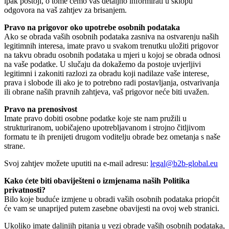
ipak postoji, o tome ćemo vas detaljno informirati u sklopu
odgovora na vaš zahtjev za brisanjem.
Pravo na prigovor oko upotrebe osobnih podataka
Ako se obrada vaših osobnih podataka zasniva na ostvarenju naših
legitimnih interesa, imate pravo u svakom trenutku uložiti prigovor
na takvu obradu osobnih podataka u mjeri u kojoj se obrada odnosi
na vaše podatke. U slučaju da dokažemo da postoje uvjerljivi
legitimni i zakoniti razlozi za obradu koji nadilaze vaše interese,
prava i slobode ili ako je to potrebno radi postavljanja, ostvarivanja
ili obrane naših pravnih zahtjeva, vaš prigovor neće biti uvažen.
Pravo na prenosivost
Imate pravo dobiti osobne podatke koje ste nam pružili u
strukturiranom, uobičajeno upotrebljavanom i strojno čitljivom
formatu te ih prenijeti drugom voditelju obrade bez ometanja s naše
strane.
Svoj zahtjev možete uputiti na e-mail adresu:
legal@b2b-global.eu
Kako ćete biti obaviješteni o izmjenama naših Politika
privatnosti?
Bilo koje buduće izmjene u obradi vaših osobnih podataka priopćit
će vam se unaprijed putem zasebne obavijesti na ovoj web stranici.
Ukoliko imate daljnjih pitanja u vezi obrade vaših osobnih podataka,