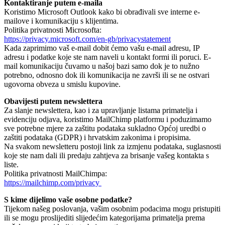
Kontaktiranje putem e-maila
Koristimo Microsoft Outlook kako bi obrađivali sve interne e-
mailove i komunikaciju s klijentima.
Politika privatnosti Microsofta:
https://privacy.microsoft.com/en-gb/privacystatement
Kada zaprimimo vaš e-mail dobit ćemo vašu e-mail adresu, IP
adresu i podatke koje ste nam naveli u kontakt formi ili poruci. E-
mail komunikaciju čuvamo u našoj bazi samo dok je to nužno
potrebno, odnosno dok ili komunikacija ne završi ili se ne ostvari
ugovorna obveza u smislu kupovine.
Obavijesti putem newslettera
Za slanje newslettera, kao i za upravljanje listama primatelja i
evidenciju odjava, koristimo MailChimp platformu i poduzimamo
sve potrebne mjere za zaštitu podataka sukladno Općoj uredbi o
zaštiti podataka (GDPR) i hrvatskim zakonima i propisima.
Na svakom newsletteru postoji link za izmjenu podataka, suglasnosti
koje ste nam dali ili predaju zahtjeva za brisanje vašeg kontakta s
liste.
Politika privatnosti MailChimpa:
https://mailchimp.com/privacy
S kime dijelimo vaše osobne podatke?
Tijekom našeg poslovanja, vašim osobnim podacima mogu pristupiti
ili se mogu proslijediti slijedećim kategorijama primatelja prema