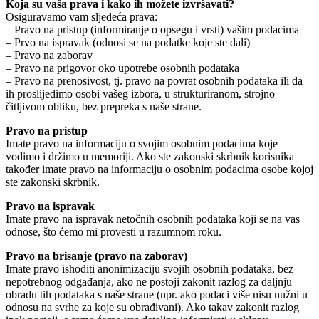
Koja su vaša prava i kako ih možete izvršavati?
Osiguravamo vam sljedeća prava:
– Pravo na pristup (informiranje o opsegu i vrsti) vašim podacima
– Prvo na ispravak (odnosi se na podatke koje ste dali)
– Pravo na zaborav
– Pravo na prigovor oko upotrebe osobnih podataka
– Pravo na prenosivost, tj. pravo na povrat osobnih podataka ili da
ih proslijedimo osobi vašeg izbora, u strukturiranom, strojno
čitljivom obliku, bez prepreka s naše strane.
Pravo na pristup
Imate pravo na informaciju o svojim osobnim podacima koje
vodimo i držimo u memoriji. Ako ste zakonski skrbnik korisnika
također imate pravo na informaciju o osobnim podacima osobe kojoj
ste zakonski skrbnik.
Pravo na ispravak
Imate pravo na ispravak netočnih osobnih podataka koji se na vas
odnose, što ćemo mi provesti u razumnom roku.
Pravo na brisanje (pravo na zaborav)
Imate pravo ishoditi anonimizaciju svojih osobnih podataka, bez
nepotrebnog odgađanja, ako ne postoji zakonit razlog za daljnju
obradu tih podataka s naše strane (npr. ako podaci više nisu nužni u
odnosu na svrhe za koje su obrađivani). Ako takav zakonit razlog