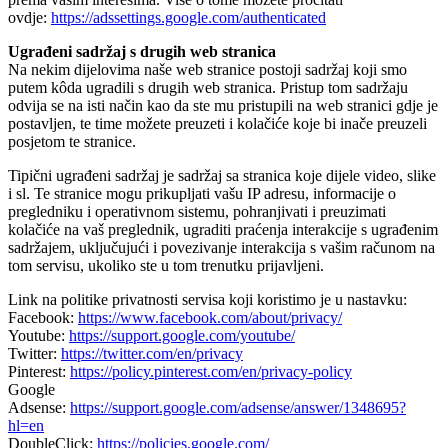
ovdje:
https://adssettings.google.com/authenticated
Ugrađeni sadržaj s drugih web stranica
Na nekim dijelovima naše web stranice postoji sadržaj koji smo
putem kôda ugradili s drugih web stranica. Pristup tom sadržaju
odvija se na isti način kao da ste mu pristupili na web stranici gdje je
postavljen, te time možete preuzeti i kolačiće koje bi inače preuzeli
posjetom te stranice.
Tipični ugrađeni sadržaj je sadržaj sa stranica koje dijele video, slike
i sl. Te stranice mogu prikupljati vašu IP adresu, informacije o
pregledniku i operativnom sistemu, pohranjivati i preuzimati
kolačiće na vaš preglednik, ugraditi praćenja interakcije s ugrađenim
sadržajem, uključujući i povezivanje interakcija s vašim računom na
tom servisu, ukoliko ste u tom trenutku prijavljeni.
Link na politike privatnosti servisa koji koristimo je u nastavku:
Facebook:
https://www.facebook.com/about/privacy/
Youtube:
https://support.google.com/youtube/
Twitter:
https://twitter.com/en/privacy
Pinterest:
https://policy.pinterest.com/en/privacy-policy
Google
Adsense:
https://support.google.com/adsense/answer/1348695?
hl=en
DoubleClick:
https://policies.google.com/