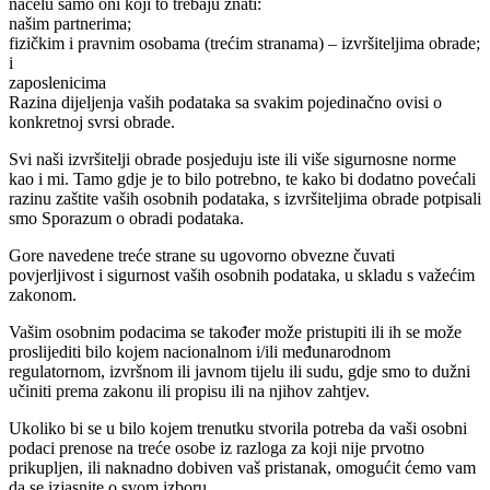
načelu samo oni koji to trebaju znati:
našim partnerima;
fizičkim i pravnim osobama (trećim stranama) – izvršiteljima obrade;
i
zaposlenicima
Razina dijeljenja vaših podataka sa svakim pojedinačno ovisi o
konkretnoj svrsi obrade.
Svi naši izvršitelji obrade posjeduju iste ili više sigurnosne norme
kao i mi. Tamo gdje je to bilo potrebno, te kako bi dodatno povećali
razinu zaštite vaših osobnih podataka, s izvršiteljima obrade potpisali
smo Sporazum o obradi podataka.
Gore navedene treće strane su ugovorno obvezne čuvati
povjerljivost i sigurnost vaših osobnih podataka, u skladu s važećim
zakonom.
Vašim osobnim podacima se također može pristupiti ili ih se može
proslijediti bilo kojem nacionalnom i/ili međunarodnom
regulatornom, izvršnom ili javnom tijelu ili sudu, gdje smo to dužni
učiniti prema zakonu ili propisu ili na njihov zahtjev.
Ukoliko bi se u bilo kojem trenutku stvorila potreba da vaši osobni
podaci prenose na treće osobe iz razloga za koji nije prvotno
prikupljen, ili naknadno dobiven vaš pristanak, omogućit ćemo vam
da se izjasnite o svom izboru.