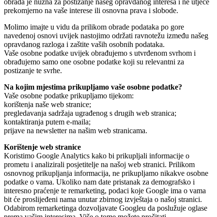
obrada je nužna za postizanje našeg opravdanog interesa i ne utječe
prekomjerno na vaše interese ili osnovna prava i slobode.
Molimo imajte u vidu da prilikom obrade podataka po gore
navedenoj osnovi uvijek nastojimo održati ravnotežu između našeg
opravdanog razloga i zaštite vaših osobnih podataka.
Vaše osobne podatke uvijek obrađujemo s utvrđenom svrhom i
obrađujemo samo one osobne podatke koji su relevantni za
postizanje te svrhe.
Na kojim mjestima prikupljamo vaše osobne podatke?
Vaše osobne podatke prikupljamo tijekom:
korištenja naše web stranice;
pregledavanja sadržaja ugrađenog s drugih web stranica;
kontaktiranja putem e-maila;
prijave na newsletter na našim web stranicama.
Korištenje web stranice
Koristimo Google Analytics kako bi prikupljali informacije o
prometu i analizirali posjetitelje na našoj web stranici. Prilikom
osnovnog prikupljanja informacija, ne prikupljamo nikakve osobne
podatke o vama. Ukoliko nam date pristanak za demografsko i
interesno praćenje te remarketing, podaci koje Google ima o vama
bit će proslijeđeni nama unutar zbirnog izvještaja o našoj stranici.
Odabirom remarketinga dozvoljavate Googleu da poslužuje oglase
prema vašim interesima. Više o tome možete pročitati