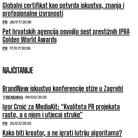
Globalni certifikat kao potvrda iskustva, znanja i
profesionalne izvrsnosti
PR
28/07/2026
Pet hrvatskih agencija osvojilo šest prestižnih IPRA
Golden World Awards
PR
17/07/2026
NAJČITANIJE
BrandNew iskustvo konferencije stiže u Zagreb!
TRENDING
09/05/2025
Igor Crnić za MediaKit: “Kvaliteta PR projekata
raste, a s njom i utjecaj struke”
PR
20/03/2025
Kako biti kreator, a ne igrati lutriju algoritama?