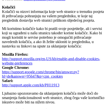
Kolačići
Kolačići su nizovi informacija koje web stranice u trenutku posjeta
ili prihvaćanja pohranjuju na vašem pregledniku, te koje taj
preglednik dostavlja web stranici prilikom slijedećeg posjeta.
Mi koristimo kolačiće kako bi pratili svoje posjetitelje, ali i servisi
koji su ugrađeni u našu stranicu također koriste kolačiće. Kako bi
mogli koristiti te servise potrebno je omogućiti prihvaćanje
navedenih kolačića, a ako ih želite ukloniti iz preglednika, u
nastavku su linkovi na upute za uklanjanje kolačića:
Mozilla Firefox:
http://support.mozilla.org/en-US/kb/enable-and-disable-cookies-
website-preferences
Google Chrome:
https://support.google.com/chrome/bin/answer.py?
hl=de&answer=95647&p=cpn_cookies
Safari:
http://support.apple.com/kb/PH11913
Ljubazno upozoravamo da uklanjanjem kolačića može doći do
smanjenja funkcionalnosti web stranice, zbog čega vaše korisničko
iskustvo može biti na nižem nivou.