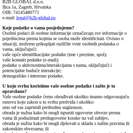
B2B GLOBAL d.o.o.
Ilica 1a, Zagreb, Hrvatska
OIB: 74145480771
e-mail:
legal@b2b-global.eu
Koje podatke o vama posjedujemo?
Osobni podaci ili osobne informacije označavaju sve informacije o
pojedincima prema kojima se osoba može identificirati. Ovisno o
situaciji, možemo prikupljati različite vrste osobnih podataka o
vama, uključujući:
vaše opće identifikacijske podatke (ime i prezime, spol);
vaše kontakt podatke (e-mail);
podatke o aktivnostima/interakcijama s nama, uključujući i
potencijalne buduće interakcije;
demografske i interesne podatke.
U koju svrhu koristimo vaše osobne podatke i zašto je to
opravdano?
Vaše osobne podatke ćemo obrađivati ukoliko imamo odgovarajuću
osnovu koju zakon u tu svrhu predviđa i ukoliko:
smo od vas zaprimili prethodnu suglasnost,
obrada je nužna kako bi mogli ispuniti ugovorne obveze prema
vama ili poduzimati predugovorne korake na vaš zahtjev,
obrada je nužna kako bi mogli djelovati u skladu s našim pravima ili
zakonskim obvezama; ili