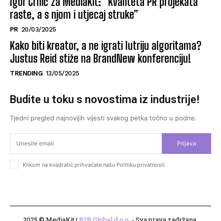
Igor Crnić za MediaKit: “Kvaliteta PR projekata
raste, a s njom i utjecaj struke”
PR
20/03/2025
Kako biti kreator, a ne igrati lutriju algoritama?
Justus Reid stiže na BrandNew konferenciju!
TRENDING
13/05/2025
Budite u toku s novostima iz industrije!
Tjedni pregled najnovijih vijesti svakog petka točno u podne.
Prijava
Klikom na kvadratić prihvaćate našu Politiku privatnosti
2025 © MediaKit |
B2B Global d.o.o.
- Sva prava zadržana.