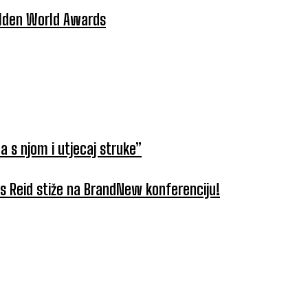
Golden World Awards
a s njom i utjecaj struke”
tus Reid stiže na BrandNew konferenciju!