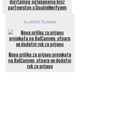
digitalnog oglašavanja kroz
partnerstvo s DoubleVerifyjem
SLJEDEĆI ČLANAK
Nova prilika za prijavu projekata
na BalCannes, otvara se dodatni
rok za prijavu
POPULARNI ČLANCI
Sedam globalnih trendova o kojima svi pričaju – je li