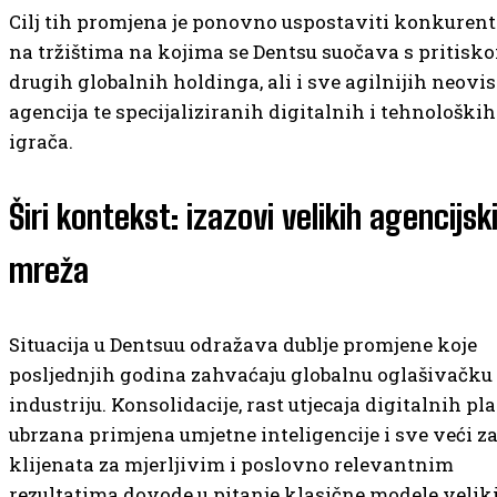
Cilj tih promjena je ponovno uspostaviti konkuren
na tržištima na kojima se Dentsu suočava s pritisk
drugih globalnih holdinga, ali i sve agilnijih neovi
agencija te specijaliziranih digitalnih i tehnoloških
igrača.
Širi kontekst: izazovi velikih agencijsk
mreža
Situacija u Dentsuu odražava dublje promjene koje
posljednjih godina zahvaćaju globalnu oglašivačku
industriju. Konsolidacije, rast utjecaja digitalnih pl
ubrzana primjena umjetne inteligencije i sve veći z
klijenata za mjerljivim i poslovno relevantnim
rezultatima dovode u pitanje klasične modele veliki