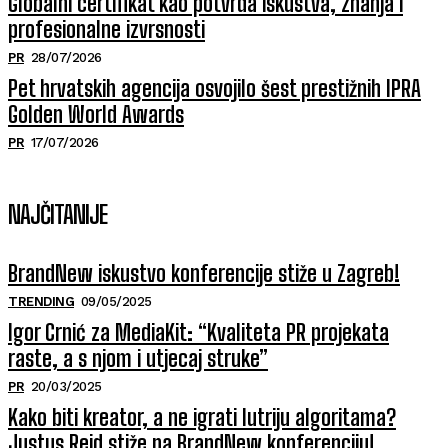
Globalni certifikat kao potvrda iskustva, znanja i
profesionalne izvrsnosti
PR
28/07/2026
Pet hrvatskih agencija osvojilo šest prestižnih IPRA
Golden World Awards
PR
17/07/2026
NAJČITANIJE
BrandNew iskustvo konferencije stiže u Zagreb!
TRENDING
09/05/2025
Igor Crnić za MediaKit: “Kvaliteta PR projekata
raste, a s njom i utjecaj struke”
PR
20/03/2025
Kako biti kreator, a ne igrati lutriju algoritama?
Justus Reid stiže na BrandNew konferenciju!