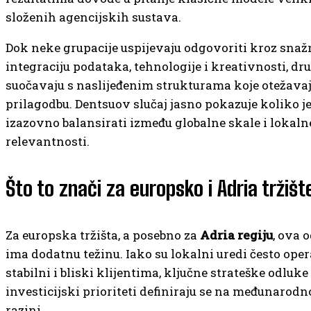
složenih agencijskih sustava.
Dok neke grupacije uspijevaju odgovoriti kroz snaž
integraciju podataka, tehnologije i kreativnosti, dr
suočavaju s naslijeđenim strukturama koje otežavaj
prilagodbu. Dentsuov slučaj jasno pokazuje koliko j
izazovno balansirati između globalne skale i lokaln
relevantnosti.
Što to znači za europsko i Adria tržišt
Za europska tržišta, a posebno za
Adria regiju
, ova 
ima dodatnu težinu. Iako su lokalni uredi često ope
stabilni i bliski klijentima, ključne strateške odluke 
investicijski prioriteti definiraju se na međunarodn
razini.