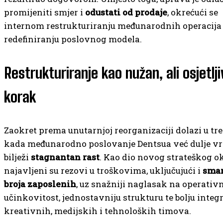
promijeniti smjer i
odustati od prodaje
, okrećući se
internom restrukturiranju međunarodnih operacija 
redefiniranju poslovnog modela.
Restrukturiranje kao nužan, ali osjetlji
korak
Zaokret prema unutarnjoj reorganizaciji dolazi u tr
kada međunarodno poslovanje Dentsua već dulje vr
bilježi
stagnantan rast
. Kao dio novog strateškog o
najavljeni su rezovi u troškovima, uključujući i
sman
broja zaposlenih
, uz snažniji naglasak na operativ
učinkovitost, jednostavniju strukturu te bolju integr
kreativnih, medijskih i tehnoloških timova.