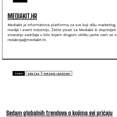
MEDIAKIT.HR
Mediakit je informativna platforma za sve koji dišu marketing,
medije i event industriju. Želite pisati za Mediakit ili doprinijeti
stvaranju sadržaja u bilo kojem drugom obliku javite nam se n
redakcija@mediakit.hr.
TAGS
DENTSU
HIROSHI IGARASHI
TOP 5 OVAJ TJEDAN
Sedam globalnih trendova o kojima svi pričaju