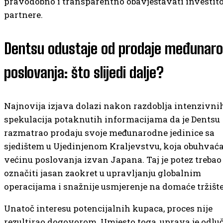
pravodobno i transparentno obavještavati investito
partnere.
Dentsu odustaje od prodaje međunar
poslovanja: što slijedi dalje?
Najnovija izjava dolazi nakon razdoblja intenzivni
spekulacija potaknutih informacijama da je Dentsu
razmatrao prodaju svoje međunarodne jedinice sa
sjedištem u Ujedinjenom Kraljevstvu, koja obuhvać
većinu poslovanja izvan Japana. Taj je potez trebao
označiti jasan zaokret u upravljanju globalnim
operacijama i snažnije usmjerenje na domaće tržište
Unatoč interesu potencijalnih kupaca, proces nije
rezultirao dogovorom. Umjesto toga, uprava je odluč