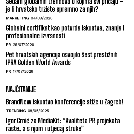
Sedam globalnih trendova o kojima svi pričaju –
je li hrvatsko tržište spremno za njih?
MARKETING
04/08/2026
Globalni certifikat kao potvrda iskustva, znanja i
profesionalne izvrsnosti
PR
28/07/2026
Pet hrvatskih agencija osvojilo šest prestižnih
IPRA Golden World Awards
PR
17/07/2026
NAJČITANIJE
BrandNew iskustvo konferencije stiže u Zagreb!
TRENDING
09/05/2025
Igor Crnić za MediaKit: “Kvaliteta PR projekata
raste, a s njom i utjecaj struke”