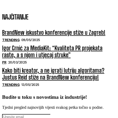
NAJČITANIJE
BrandNew iskustvo konferencije stiže u Zagreb!
TRENDING
09/05/2025
Igor Crnić za MediaKit: “Kvaliteta PR projekata
raste, a s njom i utjecaj struke”
PR
20/03/2025
Kako biti kreator, a ne igrati lutriju algoritama?
Justus Reid stiže na BrandNew konferenciju!
TRENDING
13/05/2025
Budite u toku s novostima iz industrije!
Tjedni pregled najnovijih vijesti svakog petka točno u podne.