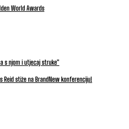
Golden World Awards
a s njom i utjecaj struke”
tus Reid stiže na BrandNew konferenciju!