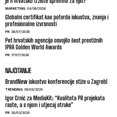
je li hrvatsko tržište spremno za njih?
MARKETING
04/08/2026
Globalni certifikat kao potvrda iskustva, znanja i
profesionalne izvrsnosti
PR
28/07/2026
Pet hrvatskih agencija osvojilo šest prestižnih
IPRA Golden World Awards
PR
17/07/2026
NAJČITANIJE
BrandNew iskustvo konferencije stiže u Zagreb!
TRENDING
09/05/2025
Igor Crnić za MediaKit: “Kvaliteta PR projekata
raste, a s njom i utjecaj struke”
PR
20/03/2025