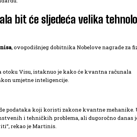
ndardu.
la bit će sljedeća velika tehnol
nisa
, ovogodišnjeg dobitnika Nobelove nagrade za fiz
a otoku Visu, istaknuo je kako će kvantna računala
akon umjetne inteligencije.
de podataka koji koristi zakone kvantne mehanike. 
anstvenih i tehničkih problema, ali dugoročno danas j
i“, rekao je Martinis.