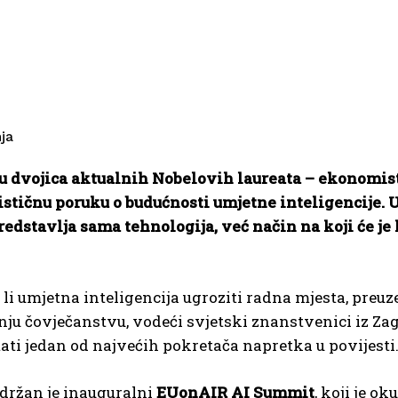
nja
dvojica aktualnih Nobelovih laureata – ekonomist
ističnu poruku o budućnosti umjetne inteligencije. 
predstavlja sama tehnologija, već način na koji će je 
li umjetna inteligencija ugroziti radna mjesta, preuz
tnju čovječanstvu, vodeći svjetski znanstvenici iz Za
ati jedan od najvećih pokretača napretka u povijesti
držan je inauguralni
EUonAIR AI Summit
, koji je ok