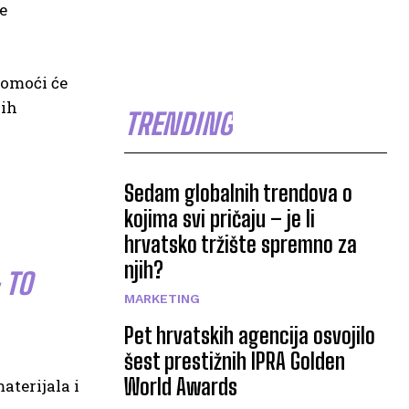
e
pomoći će
gih
TRENDING
Sedam globalnih trendova o
kojima svi pričaju – je li
hrvatsko tržište spremno za
njih?
 TO
MARKETING
Pet hrvatskih agencija osvojilo
šest prestižnih IPRA Golden
World Awards
aterijala i