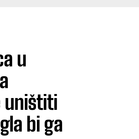
ca u
na
 uništiti
gla bi ga