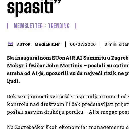
spasiti”
NEWSLETTER
TRENDING
čita
Mediakit.hr
3
min.
06/07/2026
AUTOR:
Na inauguralnom EUonAIR AI Summitu u Zagrebu 
Mokyr i fizičar John Martinis – poslali su optim
straha od AI-ja, upozorili su da najveći rizik ne 
ljudi.
Dok se u javnosti sve češće raspravlja o tome hoće 
kontrolu nad društvom ili čak predstavljati prije
poslali sasvim drukčiju poruku – AI bi mogao post
Na Zagrebačkoj školi ekonomije i managementa o