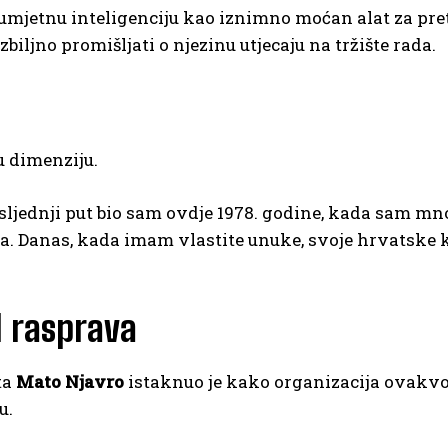
umjetnu inteligenciju kao iznimno moćan alat za pre
biljno promišljati o njezinu utjecaju na tržište rada.
u dimenziju.
sljednji put bio sam ovdje 1978. godine, kada sam m
. Danas, kada imam vlastite unuke, svoje hrvatske 
I rasprava
ta
Mato Njavro
istaknuo je kako organizacija ovakv
u.