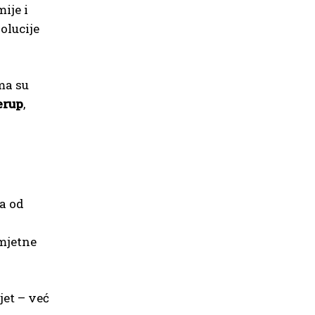
ije i
olucije
ma su
erup
,
a od
mjetne
jet – već