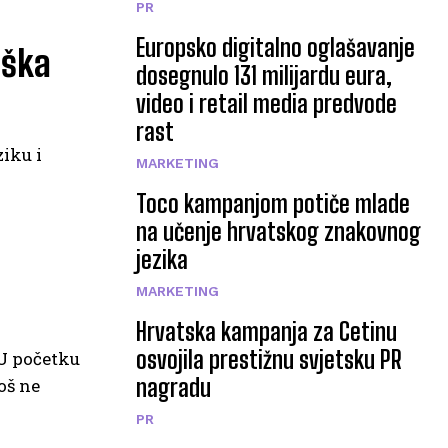
PR
Europsko digitalno oglašavanje
oška
dosegnulo 131 milijardu eura,
video i retail media predvode
rast
iku i
MARKETING
Toco kampanjom potiče mlade
na učenje hrvatskog znakovnog
jezika
MARKETING
Hrvatska kampanja za Cetinu
osvojila prestižnu svjetsku PR
U početku
nagradu
oš ne
PR