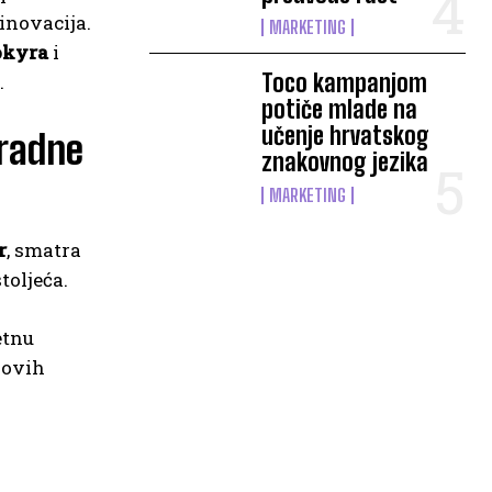
inovacija.
MARKETING
okyra
i
Toco kampanjom
.
potiče mlade na
učenje hrvatskog
 radne
znakovnog jezika
MARKETING
r
, smatra
toljeća.
etnu
novih