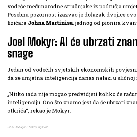
vodeće međunarodne stručnjake iz područja umjetn
Posebnu pozornost izazvao je dolazak dvojice ov
fizičara
Johna Martinisa
, jednog od pionira kva
Joel Mokyr: AI će ubrzati znan
snage
Jedan od vodećih svjetskih ekonomskih povjesnič
da se umjetna inteligencija danas nalazi u sličnoj
„Nitko tada nije mogao predvidjeti koliko će račun
inteligenciju. Ono što znamo jest da će ubrzati z
otkrića“, rekao je Mokyr.
Joel Mokyr i Mato Njavro