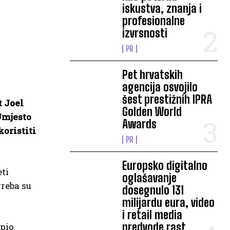
iskustva, znanja i
profesionalne
izvrsnosti
PR
Pet hrvatskih
agencija osvojilo
šest prestižnih IPRA
 Joel
Golden World
Umjesto
Awards
koristiti
PR
Europsko digitalno
eti
oglašavanje
greba su
dosegnulo 131
.
milijardu eura, video
i retail media
predvode rast
upio