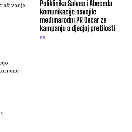
Poliklinika Salvea i Abeceda
traživanje
komunikacije osvojile
međunarodni PR Oscar za
kampanju o dječjoj pretilosti
PR
nogo
korijene
og