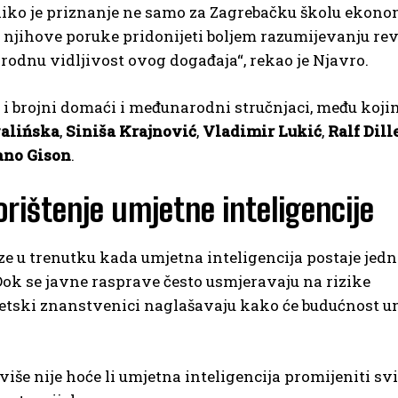
liko je priznanje ne samo za Zagrebačku školu ekonom
njihove poruke pridonijeti boljem razumijevanju rev
odnu vidljivost ovog događaja“, rekao je Njavro.
 i brojni domaći i međunarodni stručnjaci, među koji
alińska
,
Siniša Krajnović
,
Vladimir Lukić
,
Ralf Dill
ano Gison
.
rištenje umjetne inteligencije
 u trenutku kada umjetna inteligencija postaje jedn
Dok se javne rasprave često usmjeravaju na rizike
vjetski znanstvenici naglašavaju kako će budućnost u
iše nije hoće li umjetna inteligencija promijeniti svi