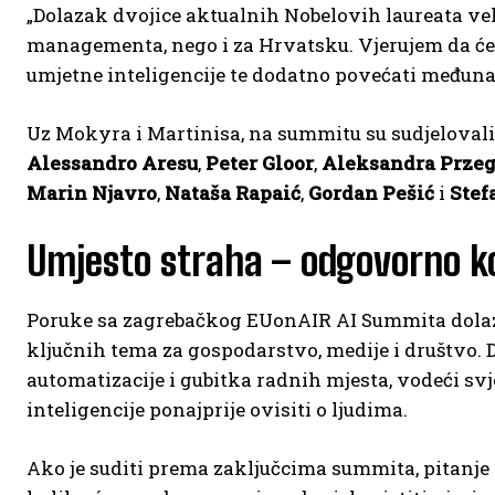
„Dolazak dvojice aktualnih Nobelovih laureata ve
managementa, nego i za Hrvatsku. Vjerujem da će 
umjetne inteligencije te dodatno povećati međunar
Uz Mokyra i Martinisa, na summitu su sudjelovali
Alessandro Aresu
,
Peter Gloor
,
Aleksandra Przeg
Marin Njavro
,
Nataša Rapaić
,
Gordan Pešić
i
Stef
Umjesto straha – odgovorno ko
Poruke sa zagrebačkog EUonAIR AI Summita dolaze
ključnih tema za gospodarstvo, medije i društvo. 
automatizacije i gubitka radnih mjesta, vodeći s
inteligencije ponajprije ovisiti o ljudima.
Ako je suditi prema zaključcima summita, pitanje v