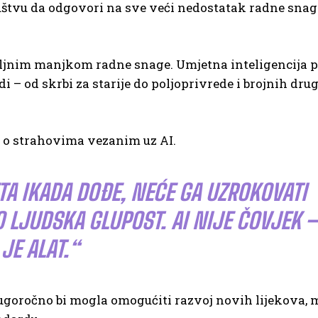
uštvu da odgovori na sve veći nedostatak radne snag
biljnim manjkom radne snage. Umjetna inteligencija 
di – od skrbi za starije do poljoprivrede i brojnih dru
a o strahovima vezanim uz AI.
TA IKADA DOĐE, NEĆE GA UZROKOVATI
 LJUDSKA GLUPOST. AI NIJE ČOVJEK –
JE ALAT.“
goročno bi mogla omogućiti razvoj novih lijekova, m