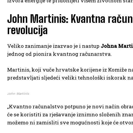
izvora energije te pridonijeti višem životnom sta
John Martinis: Kvantna računa
revolucija
Veliko zanimanje izazvao je i nastup
Johna Marti
jednog od pionira kvantnog računarstva.
Martinis, koji vuče hrvatske korijene iz Komiže n
predstavljati sljedeći veliki tehnološki iskorak n
John Martinis
„Kvantno računalstvo potpuno je novi način obra
će se koristiti za rješavanje iznimno složenih zn
možemo ni zamisliti sve mogućnosti koje će otvorit