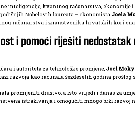
e inteligencije, kvantnog računarstva, ekonomije i 
ogodišnjih Nobelovih laureata – ekonomista
Joela M
ntnog računarstva i znanstvenika hrvatskih korijena
ost i pomoći riješiti nedostatak
ara i autoriteta za tehnološke promjene,
Joel Moky
 fazi razvoja kao računala šezdesetih godina prošlog s
ala promijeniti društvo, a isto vrijedi i danas za umj
nanstvena istraživanja i omogućiti mnogo brži razvoj 