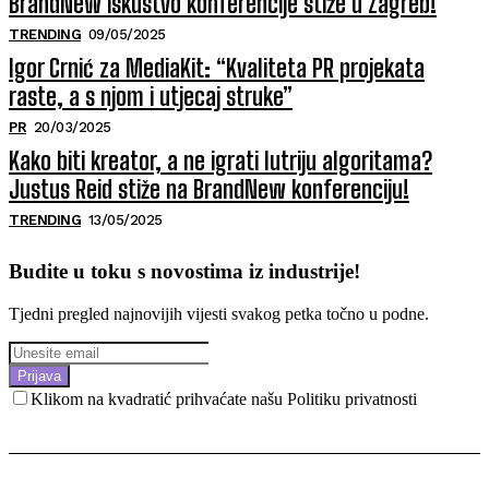
BrandNew iskustvo konferencije stiže u Zagreb!
TRENDING
09/05/2025
Igor Crnić za MediaKit: “Kvaliteta PR projekata
raste, a s njom i utjecaj struke”
PR
20/03/2025
Kako biti kreator, a ne igrati lutriju algoritama?
Justus Reid stiže na BrandNew konferenciju!
TRENDING
13/05/2025
Budite u toku s novostima iz industrije!
Tjedni pregled najnovijih vijesti svakog petka točno u podne.
Prijava
Klikom na kvadratić prihvaćate našu Politiku privatnosti