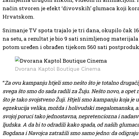
način stvoren je efekt ‘divovskih’ glumaca koji kor
Hrvatskom.
Snimanje TV spota trajalo je tri dana, okupilo čak 16
na setu, a rezultat je bio 9 sati snimljenog materijala 
potom uređen i obrađen tijekom 560 sati postprodukc
Dvorana Kaptol Boutique Cinema
“
Za ovu kampanju htjeli smo nešto što je totalno drugači
svega što smo do sada radili za Žuju. Nešto novo, a opet 
što je tako svojstveno Žuji. Htjeli smo kampanju koja je u
egzekucija velika, možda i holivudski megalomanska, al
svojoj poruci tako jednostavna, nepretenciozna i nadasv
ljudska. A da bi to odradili kako spada, od naših glumac
Bogdana i Navojca zatražili smo samo jedno: da odigraju