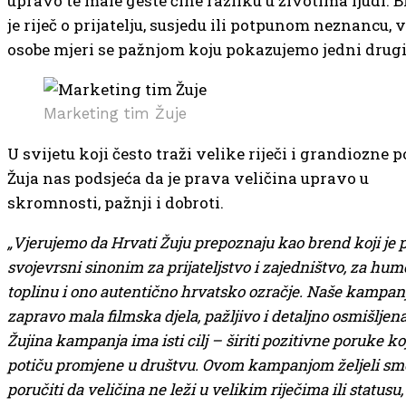
upravo te male geste čine razliku u životima ljudi. B
je riječ o prijatelju, susjedu ili potpunom neznancu, 
osobe mjeri se pažnjom koju pokazujemo jedni drug
Marketing tim Žuje
U svijetu koji često traži velike riječi i grandiozne p
Žuja nas podsjeća da je prava veličina upravo u
skromnosti, pažnji i dobroti.
„Vjerujemo da Hrvati Žuju prepoznaju kao brend koji je 
svojevrsni sinonim za prijateljstvo i zajedništvo, za humo
toplinu i ono autentično hrvatsko ozračje. Naše kampan
zapravo mala filmska djela, pažljivo i detaljno osmišljen
Žujina kampanja ima isti cilj – širiti pozitivne poruke ko
potiču promjene u društvu. Ovom kampanjom željeli sm
poručiti da veličina ne leži u velikim riječima ili statusu,