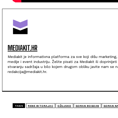
MEDIAKIT.HR
Mediakit je informativna platforma za sve koji dišu marketing,
medije i event industriju. Želite pisati za Mediakit ili doprinijeti
stvaranju sadržaja u bilo kojem drugom obliku javite nam se n
redakcija@mediakit.hr.
TAGS
RENE BITORAJAC
OŽUJSKO
GORAN BOGDAN
GORAN N