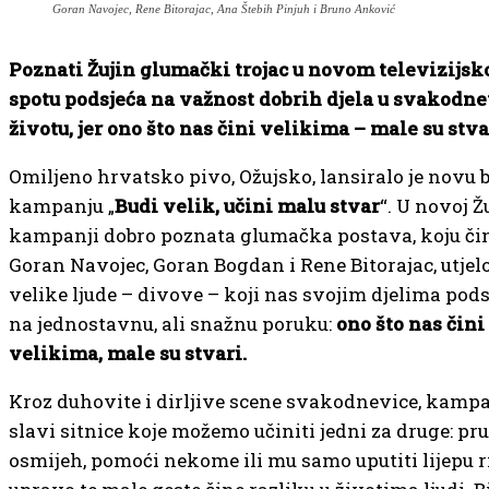
Goran Navojec, Rene Bitorajac, Ana Štebih Pinjuh i Bruno Anković
Poznati Žujin glumački trojac u novom televizijs
spotu podsjeća na važnost dobrih djela u svakod
životu, jer ono što nas čini velikima – male su stva
Omiljeno hrvatsko pivo, Ožujsko, lansiralo je novu 
kampanju „
Budi velik, učini malu stvar
“. U novoj Ž
kampanji dobro poznata glumačka postava, koju či
Goran Navojec, Goran Bogdan i Rene Bitorajac, utjelo
velike ljude – divove – koji nas svojim djelima pods
na jednostavnu, ali snažnu poruku:
ono što nas čini
velikima, male su stvari.
Kroz duhovite i dirljive scene svakodnevice, kamp
slavi sitnice koje možemo učiniti jedni za druge: pru
osmijeh, pomoći nekome ili mu samo uputiti lijepu rij