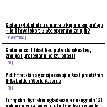
TOP 5 OVAJ TJEDAN
Sedam globalnih trendova o kojima svi pričaju
– je li hrvatsko tržište spremno za njih?
MARKETING
Globalni certifikat kao potvrda iskustva,
znanja i profesionalne izvrsnosti
PR
Pet hrvatskih agencija osvojilo šest prestižnih
IPRA Golden World Awards
PR
Europsko digitalno oglašavanje dosegnulo 131
milijardu eura, video i retail media predvode