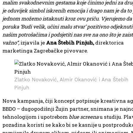
malim svakodnevnim gestama koje činimo jedni za drug
je oduvijek simbol iskrenih emocija i drago nam je da to 
jednom možemo istaknuti kroz ovu priču. Vjerujemo da
poruka ‘Budi velik, učini malu stvar’ pozitivno odjeknut
našim potrošačima i podsjetiti nas sve na ono što je zais
važno“,
izjavila je
Ana Štebih Pinjuh,
direktorica
marketinga Zagrebačke pivovare.
Zlatko Novaković, Almir Okanović i Ana Štebih
Pinjuh
Nova kampanja, čiji koncept potpisuje kreativna ag
BBDO – dugogodišnji Žujin partner, snimana je naj
tehnologijom i upotrebom
blue screena
u studiju. Pl
pozadina koristi se kako bi se kasnije u postprodukc
zamijenila drugom slikom, videom ili animacijom. N