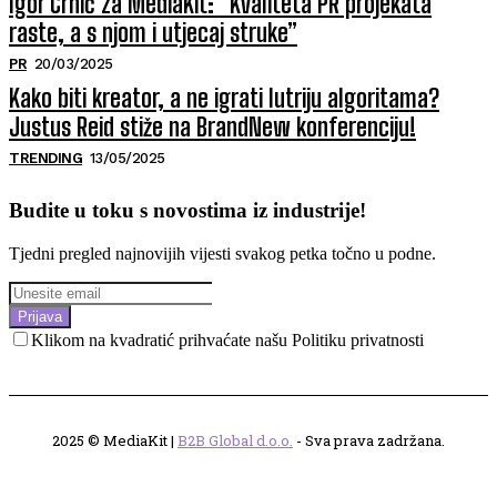
Igor Crnić za MediaKit: “Kvaliteta PR projekata
raste, a s njom i utjecaj struke”
PR
20/03/2025
Kako biti kreator, a ne igrati lutriju algoritama?
Justus Reid stiže na BrandNew konferenciju!
TRENDING
13/05/2025
Budite u toku s novostima iz industrije!
Tjedni pregled najnovijih vijesti svakog petka točno u podne.
Prijava
Klikom na kvadratić prihvaćate našu Politiku privatnosti
2025 © MediaKit |
B2B Global d.o.o.
- Sva prava zadržana.