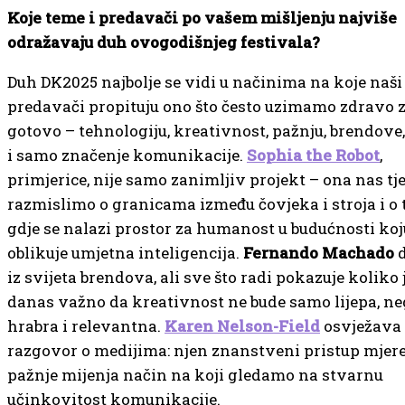
Koje teme i predavači po vašem mišljenju najviše
odražavaju duh ovogodišnjeg festivala?
Duh DK2025 najbolje se vidi u načinima na koje naši
predavači propituju ono što često uzimamo zdravo 
gotovo – tehnologiju, kreativnost, pažnju, brendove
i samo značenje komunikacije.
Sophia the Robot
,
primjerice, nije samo zanimljiv projekt – ona nas tj
razmislimo o granicama između čovjeka i stroja i o
gdje se nalazi prostor za humanost u budućnosti koj
oblikuje umjetna inteligencija.
Fernando Machado
d
iz svijeta brendova, ali sve što radi pokazuje koliko 
danas važno da kreativnost ne bude samo lijepa, ne
hrabra i relevantna.
Karen Nelson-Field
osvježava
razgovor o medijima: njen znanstveni pristup mjer
pažnje mijenja način na koji gledamo na stvarnu
učinkovitost komunikacije.