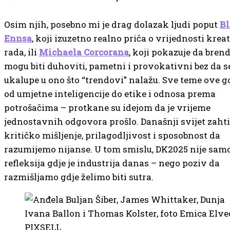
Osim njih, posebno mi je drag dolazak ljudi poput
Bl
Ennsa
, koji izuzetno realno priča o vrijednosti kre
rada, ili
Michaela Corcorana
, koji pokazuje da bren
mogu biti duhoviti, pametni i provokativni bez da s
ukalupe u ono što “trendovi” nalažu. Sve teme ove g
od umjetne inteligencije do etike i odnosa prema
potrošačima – protkane su idejom da je vrijeme
jednostavnih odgovora prošlo. Današnji svijet zaht
kritičko mišljenje, prilagodljivost i sposobnost da
razumijemo nijanse. U tom smislu, DK2025 nije sam
refleksija gdje je industrija danas – nego poziv da
razmišljamo gdje želimo biti sutra.