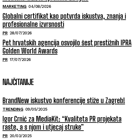
MARKETING
04/08/2026
Globalni certifikat kao potvrda iskustva, znanja i
profesionalne izvrsnosti
PR
28/07/2026
Pet hrvatskih agencija osvojilo šest prestižnih IPRA
Golden World Awards
PR
17/07/2026
NAJČITANIJE
BrandNew iskustvo konferencije stiže u Zagreb!
TRENDING
09/05/2025
Igor Crnić za MediaKit: “Kvaliteta PR projekata
raste, a s njom i utjecaj struke”
PR
20/03/2025