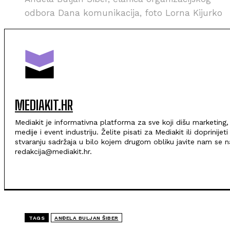
odbora Dana komunikacija, foto Lorna Kijurko
MEDIAKIT.HR
Mediakit je informativna platforma za sve koji dišu marketing,
medije i event industriju. Želite pisati za Mediakit ili doprinijeti
stvaranju sadržaja u bilo kojem drugom obliku javite nam se n
redakcija@mediakit.hr.
TAGS
ANĐELA BULJAN ŠIBER