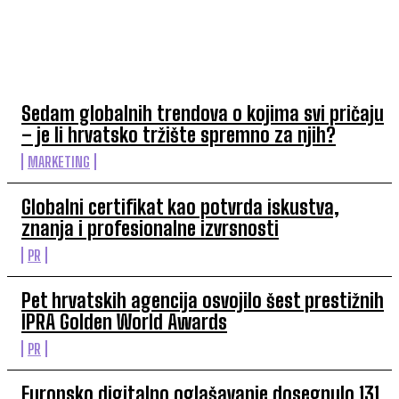
TOP 5 OVAJ TJEDAN
Sedam globalnih trendova o kojima svi pričaju
– je li hrvatsko tržište spremno za njih?
MARKETING
Globalni certifikat kao potvrda iskustva,
znanja i profesionalne izvrsnosti
PR
Pet hrvatskih agencija osvojilo šest prestižnih
IPRA Golden World Awards
PR
Europsko digitalno oglašavanje dosegnulo 131