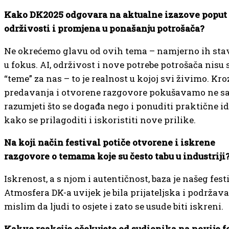
Kako DK2025 odgovara na aktualne izazove poput 
održivosti i promjena u ponašanju potrošača?
Ne okrećemo glavu od ovih tema – namjerno ih sta
u fokus. AI, održivost i nove potrebe potrošača nisu
“teme” za nas – to je realnost u kojoj svi živimo. Kro
predavanja i otvorene razgovore pokušavamo ne 
razumjeti što se događa nego i ponuditi praktične id
kako se prilagoditi i iskoristiti nove prilike.
Na koji način festival potiče otvorene i iskrene
razgovore o temama koje su često tabu u industriji
Iskrenost, a s njom i autentičnost, baza je našeg fest
Atmosfera DK-a uvijek je bila prijateljska i podržava
mislim da ljudi to osjete i zato se usude biti iskreni.
Kakve reakcije očekujete od sudionika na novije 