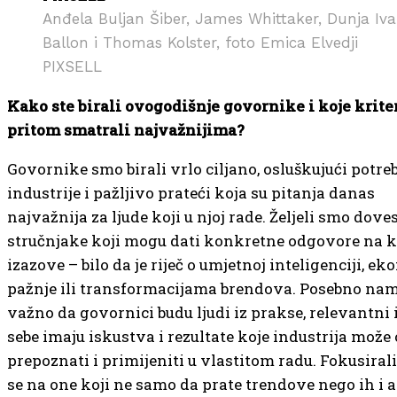
Anđela Buljan Šiber, James Whittaker, Dunja Iv
Ballon i Thomas Kolster, foto Emica Elvedji
PIXSELL
Kako ste birali ovogodišnje govornike i koje kriter
pritom smatrali najvažnijima?
Govornike smo birali vrlo ciljano, osluškujući potre
industrije i pažljivo prateći koja su pitanja danas
najvažnija za ljude koji u njoj rade. Željeli smo doves
stručnjake koji mogu dati konkretne odgovore na k
izazove – bilo da je riječ o umjetnoj inteligenciji, ek
pažnje ili transformacijama brendova. Posebno nam 
važno da govornici budu ljudi iz prakse, relevantni i
sebe imaju iskustva i rezultate koje industrija mož
prepoznati i primijeniti u vlastitom radu. Fokusiral
se na one koji ne samo da prate trendove nego ih i 