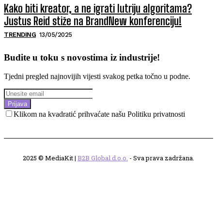
Kako biti kreator, a ne igrati lutriju algoritama?
Justus Reid stiže na BrandNew konferenciju!
TRENDING
13/05/2025
Budite u toku s novostima iz industrije!
Tjedni pregled najnovijih vijesti svakog petka točno u podne.
Prijava
Klikom na kvadratić prihvaćate našu Politiku privatnosti
2025 © MediaKit |
B2B Global d.o.o.
- Sva prava zadržana.