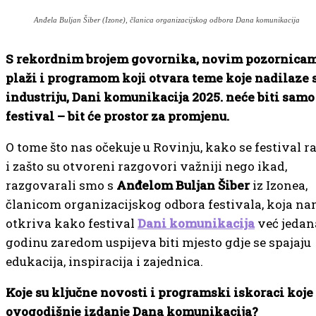
Anđela Buljan Šiber (Izone), članica organizacijskog odbora Dana komunikacija
S rekordnim brojem govornika, novim pozornica
plaži i programom koji otvara teme koje nadilaze
industriju, Dani komunikacija 2025. neće biti samo
festival – bit će prostor za promjenu.
O tome što nas očekuje u Rovinju, kako se festival r
i zašto su otvoreni razgovori važniji nego ikad,
razgovarali smo s
Anđelom Buljan Šiber
iz Izonea,
članicom organizacijskog odbora festivala, koja n
otkriva kako festival
Dani komunikacija
već jedan
godinu zaredom uspijeva biti mjesto gdje se spajaju
edukacija, inspiracija i zajednica.
Koje su ključne novosti i programski iskoraci koje
ovogodišnje izdanje Dana komunikacija?