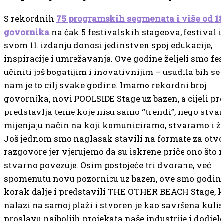
S rekordnih
75 programskih segmenata i više od 1
govornika
na čak 5 festivalskih stageova, festival i
svom 11. izdanju donosi jedinstven spoj edukacije,
inspiracije i umrežavanja. Ove godine željeli smo fe
učiniti još bogatijim i inovativnijim – usudila bih se
nam je to cilj svake godine. Imamo rekordni broj
govornika, novi POOLSIDE Stage uz bazen, a cijeli 
predstavlja teme koje nisu samo “trendi”, nego stv
mijenjaju način na koji komuniciramo, stvaramo i 
Još jednom smo naglasak stavili na formate za otv
razgovore jer vjerujemo da su iskrene priče ono što
stvarno povezuje. Osim postojeće tri dvorane, već
spomenutu novu pozornicu uz bazen, ove smo godine
korak dalje i predstavili THE OTHER BEACH Stage, k
nalazi na samoj plaži i stvoren je kao savršena kuli
proslavu najboljih projekata naše industrije i dodjel