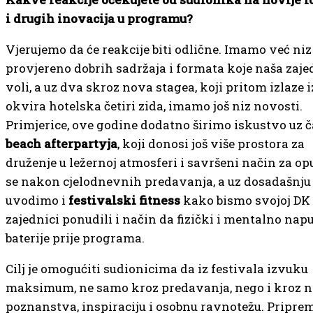
i drugih inovacija u programu?
Vjerujemo da će reakcije biti odlične. Imamo već niz
provjereno dobrih sadržaja i formata koje naša zaje
voli, a uz dva skroz nova stagea, koji pritom izlaze i
okvira hotelska četiri zida, imamo još niz novosti.
Primjerice, ove godine dodatno širimo iskustvo uz č
beach afterpartyja
, koji donosi još više prostora za
druženje u ležernoj atmosferi i savršeni način za opu
se nakon cjelodnevnih predavanja, a uz dosadašnj
uvodimo i
festivalski fitness
kako bismo svojoj DK
zajednici ponudili i način da fizički i mentalno nap
baterije prije programa.
Cilj je omogućiti sudionicima da iz festivala izvuku
maksimum, ne samo kroz predavanja, nego i kroz 
poznanstva, inspiraciju i osobnu ravnotežu. Pripr