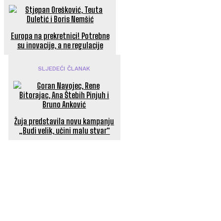
Europa na prekretnici! Potrebne
su inovacije, a ne regulacije
SLJEDEĆI ČLANAK
Žuja predstavila novu kampanju
„Budi velik, učini malu stvar“
POPULARNI ČLANCI