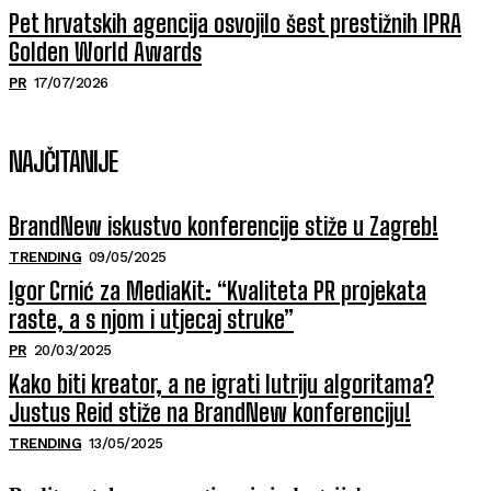
Pet hrvatskih agencija osvojilo šest prestižnih IPRA
Golden World Awards
PR
17/07/2026
NAJČITANIJE
BrandNew iskustvo konferencije stiže u Zagreb!
TRENDING
09/05/2025
Igor Crnić za MediaKit: “Kvaliteta PR projekata
raste, a s njom i utjecaj struke”
PR
20/03/2025
Kako biti kreator, a ne igrati lutriju algoritama?
Justus Reid stiže na BrandNew konferenciju!
TRENDING
13/05/2025