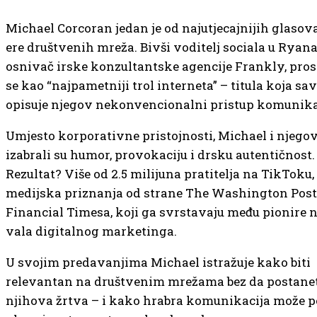
Michael Corcoran jedan je od najutjecajnijih glasov
ere društvenih mreža. Bivši voditelj sociala u Ryana
osnivač irske konzultantske agencije Frankly, pros
se kao “najpametniji trol interneta” – titula koja sa
opisuje njegov nekonvencionalni pristup komunikac
Umjesto korporativne pristojnosti, Michael i njego
izabrali su humor, provokaciju i drsku autentičnost.
Rezultat? Više od 2.5 milijuna pratitelja na TikToku, 
medijska priznanja od strane The Washington Post
Financial Timesa, koji ga svrstavaju među pionire 
vala digitalnog marketinga.
U svojim predavanjima Michael istražuje kako biti
relevantan na društvenim mrežama bez da postane
njihova žrtva – i kako hrabra komunikacija može p