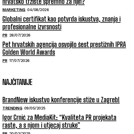
hrvatsko tržište spremno za njih?
MARKETING
04/08/2026
Globalni certifikat kao potvrda iskustva, znanja i
profesionalne izvrsnosti
PR
28/07/2026
Pet hrvatskih agencija osvojilo šest prestižnih IPRA
Golden World Awards
PR
17/07/2026
NAJČITANIJE
BrandNew iskustvo konferencije stiže u Zagreb!
TRENDING
09/05/2025
Igor Crnić za MediaKit: “Kvaliteta PR projekata
raste, a s njom i utjecaj struke”
PR
20/03/2025