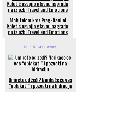
Mobitelom kroz Prag: Danijel
Koletić osvojio glavnu nagradu
na izložbi Travel and Emotions
SLJEDEĆI ČLANAK
Umirete od žeđi? Narikače će vas
“oplakati” i pozvati na hidraciju
POPULARNI ČLANCI