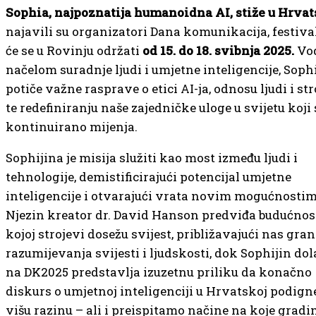
Sophia, najpoznatija humanoidna AI, stiže u Hrva
najavili su organizatori Dana komunikacija, festiva
će se u Rovinju održati
od 15. do 18. svibnja 2025.
Vod
načelom suradnje ljudi i umjetne inteligencije, Soph
potiče važne rasprave o etici AI-ja, odnosu ljudi i st
te redefiniranju naše zajedničke uloge u svijetu koji 
kontinuirano mijenja.
Sophijina je misija služiti kao most između ljudi i
tehnologije, demistificirajući potencijal umjetne
inteligencije i otvarajući vrata novim mogućnostim
Njezin kreator dr. David Hanson predviđa budućnos
kojoj strojevi dosežu svijest, približavajući nas gr
razumijevanja svijesti i ljudskosti, dok Sophijin do
na DK2025 predstavlja izuzetnu priliku da konačno
diskurs o umjetnoj inteligenciji u Hrvatskoj podig
višu razinu – ali i preispitamo načine na koje grad