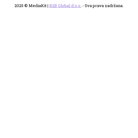
2025 © MediaKit |
B2B Global d.o.o.
- Sva prava zadržana.