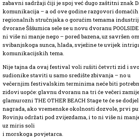
zabavni sadržaji čiji je spoj već dugo zaštitni znak 
komunikacija – a od ove godine razgovori domaćih 
regionalnih stručnjaka o gorućim temama industrij
dvorane Šššumica sele se u novu dvoranu POOLSIDE 
ni više ni manje nego – pored bazena, uz savršen om
svibanjskoga sunca, hlada, svježine te uvijek intri
komunikacijskih tema.
Nije tajna da ovaj festival voli rušiti četvrti zid i sv
sudionike staviti u samo središte zbivanja – no u
večernjim festivalskim terminima neće biti potrebn
zidovi uopće: glavnu dvoranu na tri će večeri zamije
glamurozni THE OTHER BEACH Stage te će se dodjel
nagrada, ako vremenske okolnosti dozvole, prvi pu
Rovinju održati pod zvijezdama, i to ni više ni manj
uz miris soli
i morskoga povjetarca.