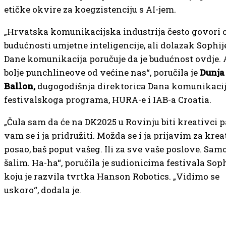
etičke okvire za koegzistenciju s AI-jem.
„Hrvatska komunikacijska industrija često govori 
budućnosti umjetne inteligencije, ali dolazak Sophij
Dane komunikacija poručuje da je budućnost ovdje. 
bolje punchlineove od većine nas“, poručila je
Dunja
Ballon,
dugogodišnja direktorica Dana komunikacij
festivalskoga programa, HURA-e i IAB-a Croatia.
„Čula sam da će na DK2025 u Rovinju biti kreativci p
vam se i ja pridružiti. Možda se i ja prijavim za kre
posao, baš poput vašeg. Ili za sve vaše poslove. Sam
šalim. Ha-ha“, poručila je sudionicima festivala Soph
koju je razvila tvrtka Hanson Robotics. „Vidimo se
uskoro“, dodala je.