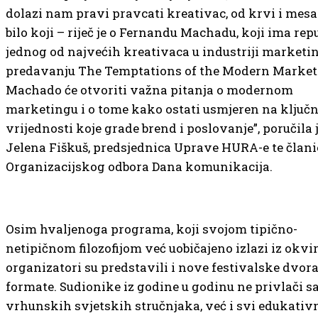
dolazi nam pravi pravcati kreativac, od krvi i mesa.
bilo koji – riječ je o Fernandu Machadu, koji ima rep
jednog od najvećih kreativaca u industriji marketi
predavanju The Temptations of the Modern Market
Machado će otvoriti važna pitanja o modernom
marketingu i o tome kako ostati usmjeren na ključ
vrijednosti koje grade brend i poslovanje”, poručila 
Jelena Fiškuš, predsjednica Uprave HURA-e te člani
Organizacijskog odbora Dana komunikacija.
Osim hvaljenoga programa, koji svojom tipično-
netipičnom filozofijom već uobičajeno izlazi iz okvir
organizatori su predstavili i nove festivalske dvora
formate. Sudionike iz godine u godinu ne privlači s
vrhunskih svjetskih stručnjaka, već i svi edukativn