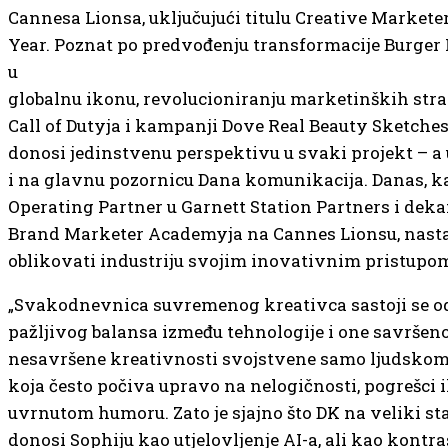
Cannesa Lionsa, uključujući titulu Creative Marketer
Year. Poznat po predvođenju transformacije Burger
u
globalnu ikonu, revolucioniranju marketinških stra
Call of Dutyja i kampanji Dove Real Beauty Sketches
donosi jedinstvenu perspektivu u svaki projekt – a
i na glavnu pozornicu Dana komunikacija. Danas, k
Operating Partner u Garnett Station Partners i dek
Brand Marketer Academyja na Cannes Lionsu, nast
oblikovati industriju svojim inovativnim pristupo
„Svakodnevnica suvremenog kreativca sastoji se o
pažljivog balansa između tehnologije i one savršen
nesavršene kreativnosti svojstvene samo ljudskom 
koja često počiva upravo na nelogičnosti, pogrešci i
uvrnutom humoru. Zato je sjajno što DK na veliki st
donosi Sophiju kao utjelovljenje AI-a, ali kao kontra