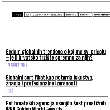
TAGS
AI
DUNJA IVANA BALLON
ROVINJ
SOPHIA
HUMANOID
TOP 5 OVAJ TJEDAN
Sedam globalnih trendova o kojima svi pričaju
– je li hrvatsko tržište spremno za njih?
MARKETING
Globalni certifikat kao potvrda iskustva,
znanja i profesionalne izvrsnosti
PR
Pet hrvatskih agencija osvojilo šest prestižnih
IPRA Golden World Awards