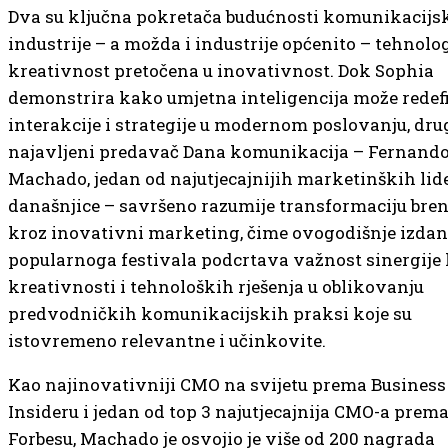
Dva su ključna pokretača budućnosti komunikacijs
industrije – a možda i industrije općenito – tehnolog
kreativnost pretočena u inovativnost. Dok Sophia
demonstrira kako umjetna inteligencija može redefi
interakcije i strategije u modernom poslovanju, dru
najavljeni predavač Dana komunikacija – Fernand
Machado, jedan od najutjecajnijih marketinških lid
današnjice – savršeno razumije transformaciju bre
kroz inovativni marketing, čime ovogodišnje izdan
popularnoga festivala podcrtava važnost sinergije 
kreativnosti i tehnoloških rješenja u oblikovanju
predvodničkih komunikacijskih praksi koje su
istovremeno relevantne i učinkovite.
Kao najinovativniji CMO na svijetu prema Business
Insideru i jedan od top 3 najutjecajnija CMO-a prem
Forbesu, Machado je osvojio je više od 200 nagrada