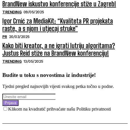
BrandNew iskustvo konferencije stiže u Zagreb!
TRENDING
09/05/2025
Igor Crnić za MediaKit: “Kvaliteta PR projekata
raste, a s njom i utjecaj struke”
PR
20/03/2025
Kako biti kreator, a ne igrati lutriju algoritama?
Justus Reid stiže na BrandNew konferenciju!
TRENDING
13/05/2025
Budite u toku s novostima iz industrije!
Tjedni pregled najnovijih vijesti svakog petka točno u podne.
Prijava
Klikom na kvadratić prihvaćate našu Politiku privatnosti