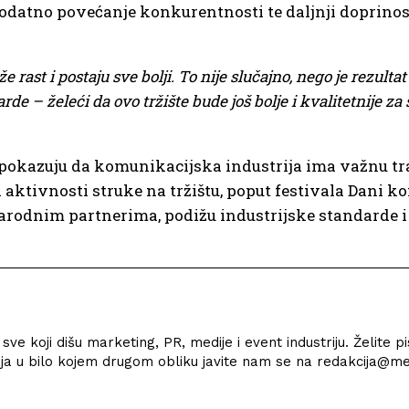
e dodatno povećanje konkurentnosti te daljnji doprin
e rast i postaju sve bolji. To nije slučajno, nego je rezult
e – želeći da ovo tržište bude još bolje i kvalitetnije za 
e pokazuju da komunikacijska industrija ima važnu t
i aktivnosti struke na tržištu, poput festivala Dani k
arodnim partnerima, podižu industrijske standarde i
ve koji dišu marketing, PR, medije i event industriju. Želite pi
ržaja u bilo kojem drugom obliku javite nam se na redakcija@med