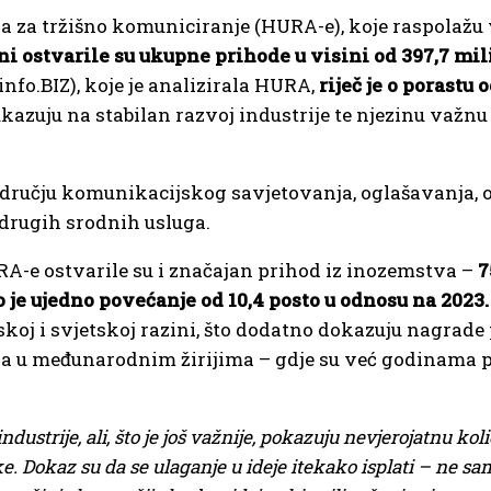
a za tržišno komuniciranje (HURA-e), koje raspolaž
ni ostvarile su ukupne prihode u visini od 397,7 mil
nfo.BIZ), koje je analizirala HURA,
riječ je o porastu 
 ukazuju na stabilan razvoj industrije te njezinu važnu
odručju komunikacijskog savjetovanja, oglašavanja, 
 drugih srodnih usluga.
RA-e ostvarile su i značajan prihod iz inozemstva –
7
 je ujedno povećanje od 10,4 posto u odnosu na 2023
oj i svjetskoj razini, što dodatno dokazuju nagrade
 u međunarodnim žirijima – gdje su već godinama prv
ndustrije, ali, što je još važnije, pokazuju nevjerojatnu koli
jke. Dokaz su da se ulaganje u ideje itekako isplati – ne s