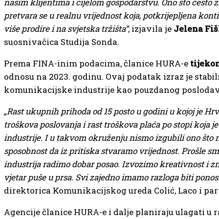
našim klijentima i cijelom gospodarstvu. Ono što često z
pretvara se u realnu vrijednost koja, potkrijepljena k
više prodire i na svjetska tržišta“
, izjavila je
Jelena Fi
suosnivačica Studija Sonda.
Prema FINA-inim podacima, članice HURA-e
tijekom
odnosu na 2023. godinu. Ovaj podatak izraz je stabi
komunikacijske industrije kao pouzdanog poslodav
„Rast ukupnih prihoda od 15 posto u godini u kojoj je Hrv
troškova poslovanja i rast troškova plaća po stopi koja 
industrije. I u takvom okruženju nismo izgubili ono što
sposobnost da iz pritiska stvaramo vrijednost. Prošle s
industrija radimo dobar posao. Izvozimo kreativnost i 
vjetar puše u prsa. Svi zajedno imamo razloga biti ponos
direktorica Komunikacijskog ureda Colić, Laco i par
Agencije članice HURA-e i dalje planiraju ulagati u 