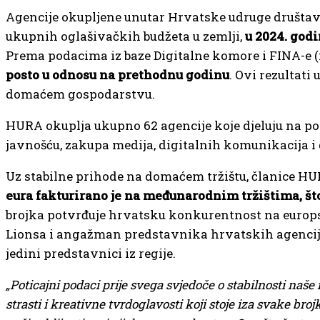
Agencije okupljene unutar Hrvatske udruge društav
ukupnih oglašivačkih budžeta u zemlji,
u 2024. godi
Prema podacima iz baze Digitalne komore i FINA-e (i
posto u odnosu na prethodnu godinu
. Ovi rezultati
domaćem gospodarstvu.
HURA okuplja ukupno 62 agencije koje djeluju na p
javnošću, zakupa medija, digitalnih komunikacija i
Uz stabilne prihode na domaćem tržištu, članice HU
eura fakturirano je na međunarodnim tržištima, što
brojka potvrđuje hrvatsku konkurentnost na europsk
Lionsa i angažman predstavnika hrvatskih agencija
jedini predstavnici iz regije.
„Poticajni podaci prije svega svjedoče o stabilnosti naše i
strasti i kreativne tvrdoglavosti koji stoje iza svake bro