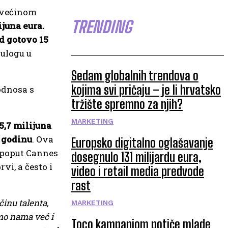
u većinom
TRENDING
ijuna eura.
od gotovo 15
 ulogu u
Sedam globalnih trendova o
kojima svi pričaju – je li hrvatsko
odnosa s
tržište spremno za njih?
MARKETING
5,7 milijuna
. godinu
. Ova
Europsko digitalno oglašavanje
 poput Cannes
dosegnulo 131 milijardu eura,
i, a često i
video i retail media predvode
rast
činu talenta,
MARKETING
amo nama već i
Toco kampanjom potiče mlade