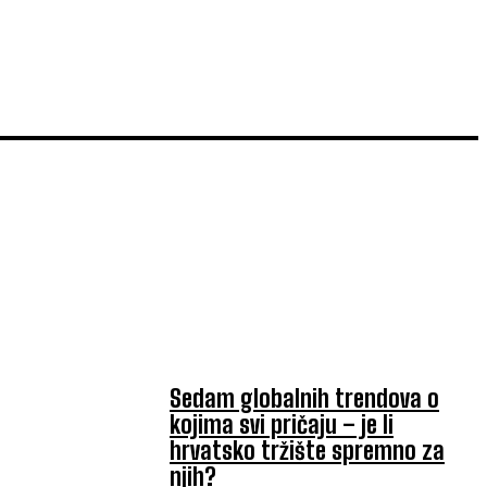
TOP 5 OVAJ TJEDAN
Sedam globalnih trendova o
kojima svi pričaju – je li
hrvatsko tržište spremno za
njih?