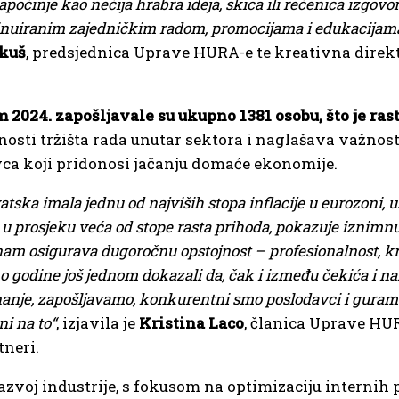
apočinje kao nečija hrabra ideja, skica ili rečenica izgov
ontinuiranim zajedničkim radom, promocijama i edukacijam
škuš
, predsjednica Uprave HURA-e te kreativna direkt
 2024. zapošljavale su ukupno 1381 osobu, što je rast
lnosti tržišta rada unutar sektora i naglašava važnos
ca koji pridonosi jačanju domaće ekonomije.
atska imala jednu od najviših stopa inflacije u eurozoni, 
je u prosjeku veća od stope rasta prihoda, pokazuje iznimn
 nam osigurava dugoročnu opstojnost – profesionalnost, kr
mo godine još jednom dokazali da, čak i između čekića i n
znanje, zapošljavamo, konkurentni smo poslodavci i guram
ni na to“
, izjavila je
Kristina Laco
, članica Uprave HUR
tneri.
razvoj industrije, s fokusom na optimizaciju internih 