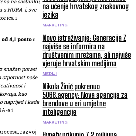
orena na sastanku,
na učenje hrvatskog znakovnog
a u HURA-i, sve
jezika
orica i
MARKETING
Novo istraživanje: Generacija Z
 od 4,1 posto
u
najviše se informira na
t
društvenim mrežama, ali najviše
vjeruje hrvatskim medijima
uz snažan porast
MEDIJI
u otpornost naše
eativnost i
Nikola Žinić pokrenuo
akovnja, kao
5068.agency: Nova agencija za
o naprijed i kada
brendove u eri umjetne
A-e i
inteligencije
MARKETING
procesa, razvoj
Hypefy prikupio 7,2 milijuna