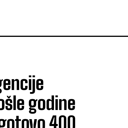
encije
ošle godine
 gotovo 400