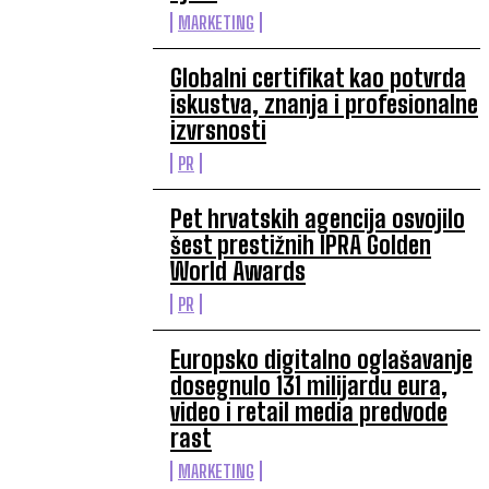
MARKETING
Globalni certifikat kao potvrda
iskustva, znanja i profesionalne
izvrsnosti
PR
Pet hrvatskih agencija osvojilo
šest prestižnih IPRA Golden
World Awards
PR
Europsko digitalno oglašavanje
dosegnulo 131 milijardu eura,
video i retail media predvode
rast
MARKETING