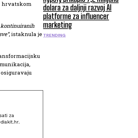
os hrvatskom
dolara za daljnji razvoj AI
platforme za influencer
marketing
at kontinuiranih
sve“
, istaknula je
TRENDING
ransformacijsku
omunikacija,
 osiguravaju
sati za
iakit.hr.