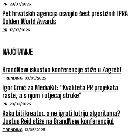
PR
28/07/2026
Pet hrvatskih agencija osvojilo šest prestižnih IPRA
Golden World Awards
PR
17/07/2026
NAJČITANIJE
BrandNew iskustvo konferencije stiže u Zagreb!
TRENDING
09/05/2025
Igor Crnić za MediaKit: “Kvaliteta PR projekata
raste, a s njom i utjecaj struke”
PR
20/03/2025
Kako biti kreator, a ne igrati lutriju algoritama?
Justus Reid stiže na BrandNew konferenciju!
TRENDING
13/05/2025