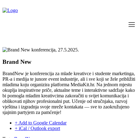
Brand New
BrandNew je konferencija za mlade kreativce i studente marketinga,
PR-a i medija te junore event industrije, ali i sve koji se žele približiti
mladima koju organizira platforma MediaKit.hr. Na jednom mjestu
okuplja inspirativne priče, aktualne teme i interaktivne sadržaje kako
bi pomogla mladim kreativcima zakoračiti u svijet komunikacija i
oblikovati njihov profesionalni put. Učenje od stručnjaka, razvoj
vještina i izgradnja svoje mreže kontakata — sve to zaokružujeno
sjajnim partyjem za pamćenje!
+ Add to Google Calendar
+ iCal / Outlook export