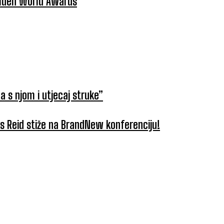
Golden World Awards
a s njom i utjecaj struke”
tus Reid stiže na BrandNew konferenciju!