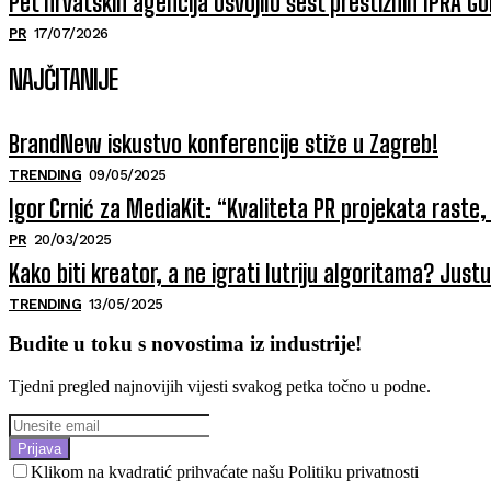
Pet hrvatskih agencija osvojilo šest prestižnih IPRA 
PR
17/07/2026
NAJČITANIJE
BrandNew iskustvo konferencije stiže u Zagreb!
TRENDING
09/05/2025
Igor Crnić za MediaKit: “Kvaliteta PR projekata raste, 
PR
20/03/2025
Kako biti kreator, a ne igrati lutriju algoritama? Jus
TRENDING
13/05/2025
Budite u toku s novostima iz industrije!
Tjedni pregled najnovijih vijesti svakog petka točno u podne.
Prijava
Klikom na kvadratić prihvaćate našu Politiku privatnosti