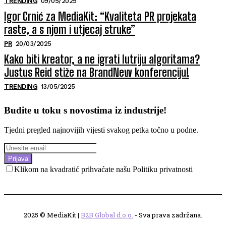
TRENDING
09/05/2025
Igor Crnić za MediaKit: “Kvaliteta PR projekata
raste, a s njom i utjecaj struke”
PR
20/03/2025
Kako biti kreator, a ne igrati lutriju algoritama?
Justus Reid stiže na BrandNew konferenciju!
TRENDING
13/05/2025
Budite u toku s novostima iz industrije!
Tjedni pregled najnovijih vijesti svakog petka točno u podne.
Prijava
Klikom na kvadratić prihvaćate našu Politiku privatnosti
2025 © MediaKit |
B2B Global d.o.o.
- Sva prava zadržana.