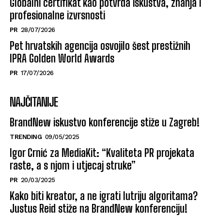
Globalni certifikat kao potvrda iskustva, znanja i
profesionalne izvrsnosti
PR
28/07/2026
Pet hrvatskih agencija osvojilo šest prestižnih
IPRA Golden World Awards
PR
17/07/2026
NAJČITANIJE
BrandNew iskustvo konferencije stiže u Zagreb!
TRENDING
09/05/2025
Igor Crnić za MediaKit: “Kvaliteta PR projekata
raste, a s njom i utjecaj struke”
PR
20/03/2025
Kako biti kreator, a ne igrati lutriju algoritama?
Justus Reid stiže na BrandNew konferenciju!