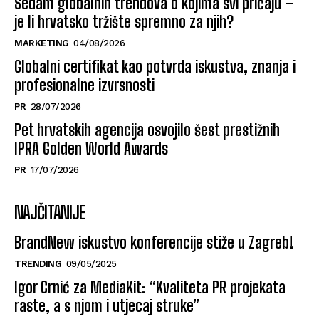
Sedam globalnih trendova o kojima svi pričaju –
je li hrvatsko tržište spremno za njih?
MARKETING
04/08/2026
Globalni certifikat kao potvrda iskustva, znanja i
profesionalne izvrsnosti
PR
28/07/2026
Pet hrvatskih agencija osvojilo šest prestižnih
IPRA Golden World Awards
PR
17/07/2026
NAJČITANIJE
BrandNew iskustvo konferencije stiže u Zagreb!
TRENDING
09/05/2025
Igor Crnić za MediaKit: “Kvaliteta PR projekata
raste, a s njom i utjecaj struke”