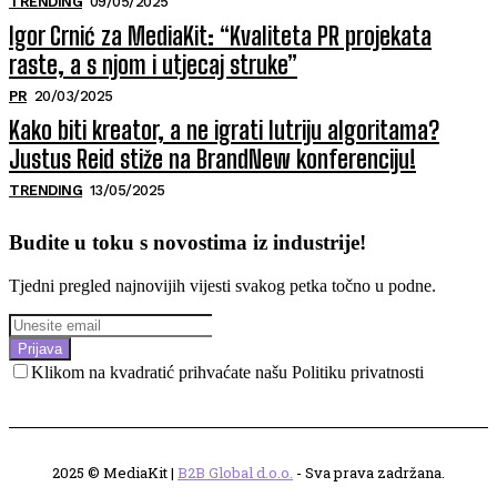
TRENDING
09/05/2025
Igor Crnić za MediaKit: “Kvaliteta PR projekata
raste, a s njom i utjecaj struke”
PR
20/03/2025
Kako biti kreator, a ne igrati lutriju algoritama?
Justus Reid stiže na BrandNew konferenciju!
TRENDING
13/05/2025
Budite u toku s novostima iz industrije!
Tjedni pregled najnovijih vijesti svakog petka točno u podne.
Prijava
Klikom na kvadratić prihvaćate našu Politiku privatnosti
2025 © MediaKit |
B2B Global d.o.o.
- Sva prava zadržana.