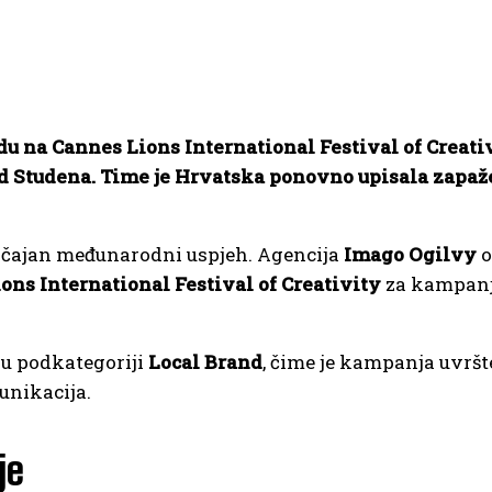
u na Cannes Lions International Festival of Creati
nd Studena. Time je Hrvatska ponovno upisala zapaž
ačajan međunarodni uspjeh. Agencija
Imago Ogilvy
o
ons International Festival of Creativity
za kampan
, u podkategoriji
Local Brand
, čime je kampanja uvrš
unikacija.
je