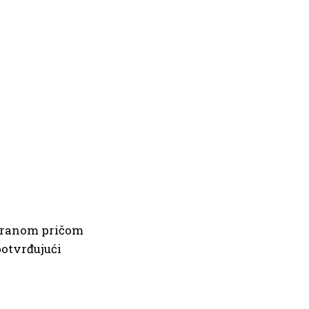
riranom pričom
potvrđujući