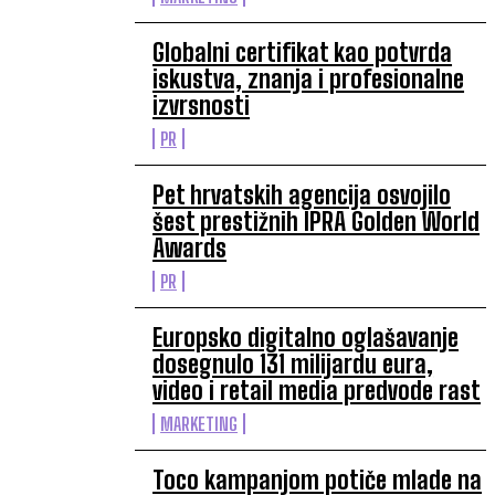
Globalni certifikat kao potvrda
iskustva, znanja i profesionalne
izvrsnosti
PR
Pet hrvatskih agencija osvojilo
šest prestižnih IPRA Golden World
Awards
PR
Europsko digitalno oglašavanje
dosegnulo 131 milijardu eura,
video i retail media predvode rast
MARKETING
Toco kampanjom potiče mlade na