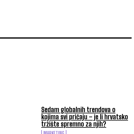
TOP 5 OVAJ TJEDAN
Sedam globalnih trendova o
kojima svi pričaju – je li hrvatsko
tržište spremno za njih?
MARKETING