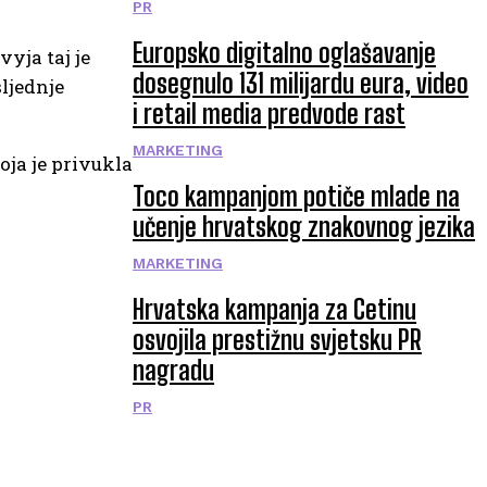
PR
Europsko digitalno oglašavanje
vyja taj je
dosegnulo 131 milijardu eura, video
ljednje
i retail media predvode rast
MARKETING
oja je privukla
Toco kampanjom potiče mlade na
učenje hrvatskog znakovnog jezika
MARKETING
Hrvatska kampanja za Cetinu
osvojila prestižnu svjetsku PR
nagradu
PR