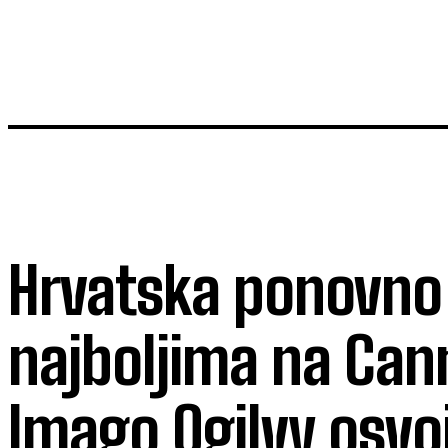
Hrvatska ponovn
najboljima na Can
Imago Ogilvy osvo