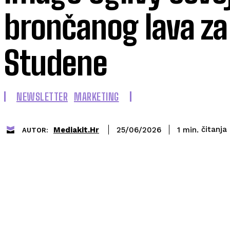
brončanog lava z
Studene
NEWSLETTER
MARKETING
čitanja
Mediakit.hr
1
min.
25/06/2026
AUTOR: