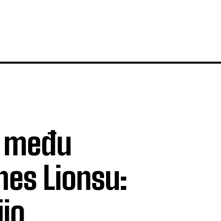
o među
nes Lionsu:
jio