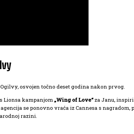
lvy
o Ogilvy, osvojen točno deset godina nakon prvog.
nes Lionsa kampanjom
„Wing of Love“
za Janu, inspi
e agencija se ponovno vraća iz Cannesa s nagradom, 
arodnoj razini.