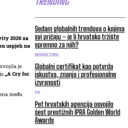
TRENDING
Sedam globalnih trendova o kojima
svi pričaju – je li hrvatsko tržište
vity 2026 za
spremno za njih?
en uspjeh na
MARKETING
Globalni certifikat kao potvrda
svojila je
iskustva, znanja i profesionalne
ju
„A Cry for
izvrsnosti
PR
tena među
Pet hrvatskih agencija osvojilo
šest prestižnih IPRA Golden World
Awards