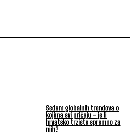
TOP 5 OVAJ TJEDAN
Sedam globalnih trendova o
kojima svi pričaju – je li
hrvatsko tržište spremno za
njih?