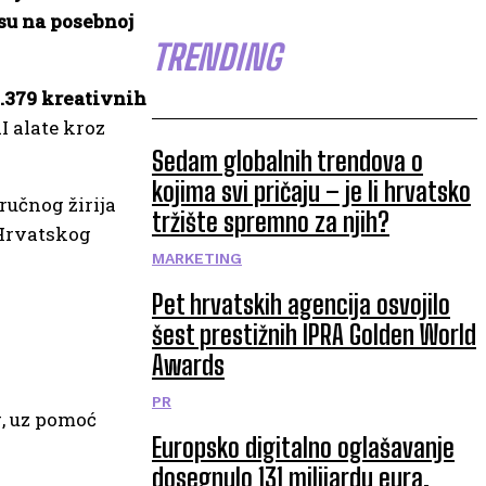
su na posebnoj
TRENDING
1.379 kreativnih
I alate kroz
Sedam globalnih trendova o
kojima svi pričaju – je li hrvatsko
tručnog žirija
tržište spremno za njih?
u Hrvatskog
MARKETING
Pet hrvatskih agencija osvojilo
šest prestižnih IPRA Golden World
Awards
PR
g, uz pomoć
Europsko digitalno oglašavanje
dosegnulo 131 milijardu eura,