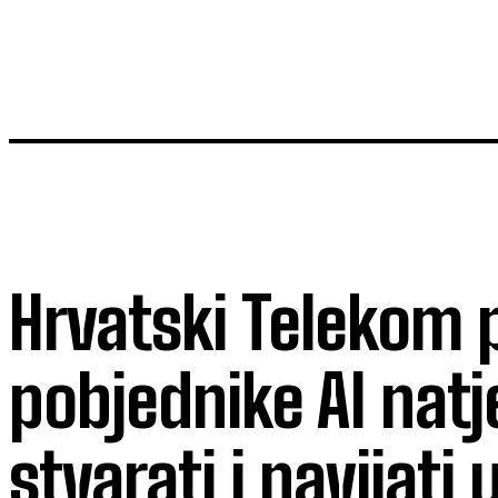
Hrvatski Telekom 
pobjednike AI nat
stvarati i navijati 