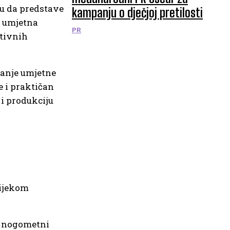
ku da predstave
kampanju o dječjoj pretilosti
o umjetna
PR
ativnih
vanje umjetne
e i praktičan
 i produkciju
 tijekom
 nogometni