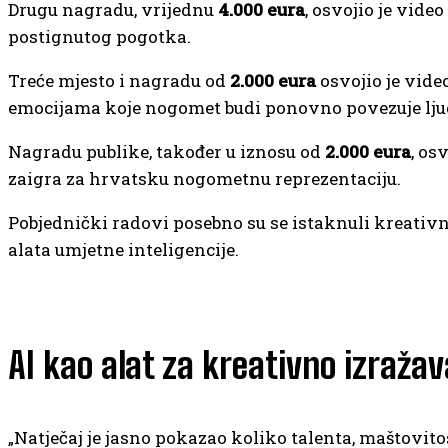
Drugu nagradu, vrijednu
4.000 eura
, osvojio je vide
postignutog pogotka.
Treće mjesto i nagradu od
2.000 eura
osvojio je vide
emocijama koje nogomet budi ponovno povezuje lju
Nagradu publike, također u iznosu od
2.000 eura
, os
zaigra za hrvatsku nogometnu reprezentaciju.
Pobjednički radovi posebno su se istaknuli kreativ
alata umjetne inteligencije.
AI kao alat za kreativno izražav
„Natječaj je jasno pokazao koliko talenta, maštovit