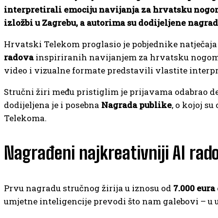
interpretirali emociju navijanja za hrvatsku nogom
izložbi u Zagrebu, a autorima su dodijeljene nagrad
Hrvatski Telekom proglasio je pobjednike natječaj
radova
inspiriranih navijanjem za hrvatsku nogometn
video i vizualne formate predstavili vlastite interpr
Stručni žiri među pristiglim je prijavama odabrao des
dodijeljena je i posebna
Nagrada publike
, o kojoj s
Telekoma.
Nagrađeni najkreativniji AI rado
Prvu nagradu stručnog žirija u iznosu od
7.000 eura
umjetne inteligencije prevodi što nam galebovi – u 