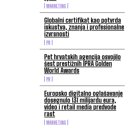
MARKETING
Globalni certifikat kao potvrda
iskustva, znanja i profesionalne
izvrsnosti
PR
Pet hrvatskih agencija osvojilo
šest prestižnih IPRA Golden
World Awards
PR
Europsko digitalno oglašavanje
dosegnulo 131 milijardu eura,
video i retail media predvode
rast
MARKETING