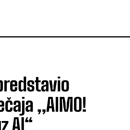
predstavio
ječaja „AIMO!
uz AI“