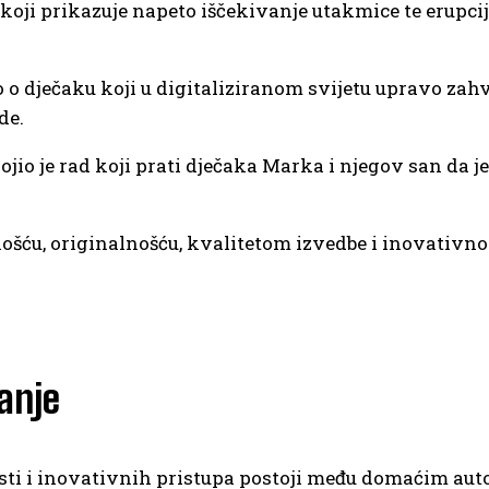
o koji prikazuje napeto iščekivanje utakmice te erupc
o o dječaku koji u digitaliziranom svijetu upravo zahv
de.
vojio je rad koji prati dječaka Marka i njegov san da 
nošću, originalnošću, kvalitetom izvedbe i inovati
anje
osti i inovativnih pristupa postoji među domaćim au