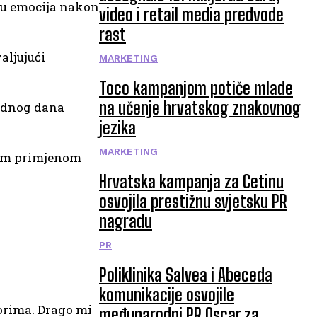
iju emocija nakon
video i retail media predvode
rast
aljujući
MARKETING
Toco kampanjom potiče mlade
na učenje hrvatskog znakovnog
jednog dana
jezika
MARKETING
vnom primjenom
Hrvatska kampanja za Cetinu
osvojila prestižnu svjetsku PR
nagradu
PR
Poliklinika Salvea i Abeceda
komunikacije osvojile
torima. Drago mi
međunarodni PR Oscar za