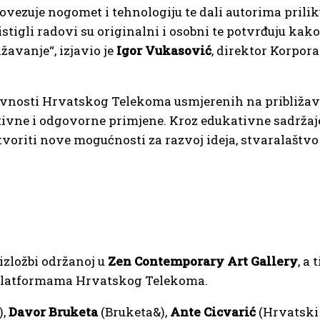
ovezuje nogomet i tehnologiju te dali autorima prili
istigli radovi su originalni i osobni te potvrđuju kak
žavanje“, izjavio je
Igor Vukasović
, direktor Korpor
tivnosti Hrvatskog Telekoma usmjerenih na približa
eativne i odgovorne primjene. Kroz edukativne sadržaj
voriti nove mogućnosti za razvoj ideja, stvaralaštvo
izložbi održanoj u
Zen Contemporary Art Gallery
, a
m platformama Hrvatskog Telekoma.
),
Davor Bruketa
(Bruketa&),
Ante Cicvarić
(Hrvatski