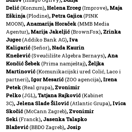
Delić
(Konzum)
, Helena Erceg
(Improve)
, Maja
Eškinja
(Plodine)
, Petra Gajica
(PINK
MOON)
, Anamarija Horaček
(MMB Media
Agentur)
, Marija Jakeljić
(BrownFox)
, Zrinka
Jugec
(Addiko Bank AG)
, Iva
Kaligarić
(Señor)
, Nada Kaurin
Knežević
(Sveučilište Algebra Bernays)
, Ana
Končić Šebek
(Prima namještaj)
, Željka
Martinović
(Komunikacijski ured Colić, Laco i
partneri)
, Igor Mesarić
(ZOO agencija)
, Irena
Petek
(Real grupa)
, Zvonimir
Pelko
(JGL)
, Tatjana Rajković
(Kabinet
3C)
, Jelena Slade Šilović
(Atlantic Grupa)
, Ivica
Skočić
(McCann Zagreb)
, Zvonimir
Seki
(Franck)
, Jasenka Talapko
Blažević
(BBDO Zagreb)
, Josip