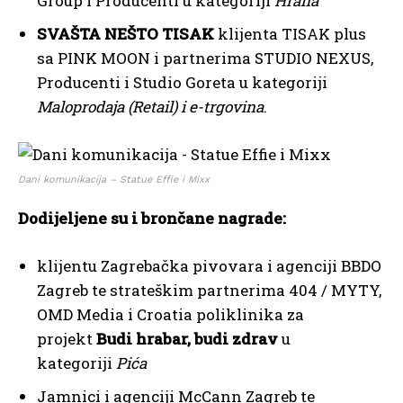
Group i Producenti u kategoriji
Hrana
SVAŠTA NEŠTO TISAK
klijenta TISAK plus
sa PINK MOON i partnerima STUDIO NEXUS,
Producenti i Studio Goreta u kategoriji
Maloprodaja (Retail) i e-trgovina
.
Dani komunikacija – Statue Effie i Mixx
Dodijeljene su i brončane nagrade:
klijentu Zagrebačka pivovara i agenciji BBDO
Zagreb te strateškim partnerima 404 / MYTY,
OMD Media i Croatia poliklinika za
projekt
Budi hrabar, budi zdrav
u
kategoriji
Pića
Jamnici i agenciji McCann Zagreb te