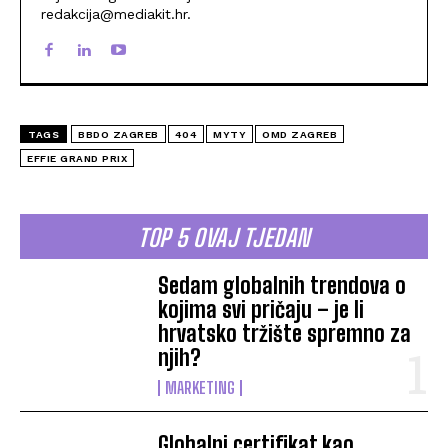
redakcija@mediakit.hr.
TAGS
BBDO ZAGREB
404
MYTY
OMD ZAGREB
EFFIE GRAND PRIX
TOP 5 OVAJ TJEDAN
Sedam globalnih trendova o
kojima svi pričaju – je li
hrvatsko tržište spremno za
njih?
MARKETING
Globalni certifikat kao