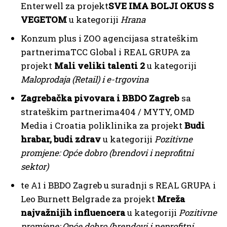
Enterwell za projekt
SVE IMA BOLJI OKUS S
VEGETOM
u kategoriji
Hrana
Konzum plus i ZOO agencijasa strateškim
partnerimaTCC Global i REAL GRUPA za
projekt
Mali veliki talenti 2
u kategoriji
Maloprodaja (Retail) i e-trgovina
Zagrebačka pivovara i BBDO Zagreb
sa
strateškim partnerima404 / MYTY, OMD
Media i Croatia poliklinika za projekt
Budi
hrabar, budi zdrav
u kategoriji
Pozitivne
promjene: Opće dobro (brendovi i neprofitni
sektor)
te A1 i BBDO Zagreb u suradnji s REAL GRUPA i
Leo Burnett Belgrade za projekt
Mreža
najvažnijih influencera
u kategoriji
Pozitivne
promjene: Opće dobro (brendovi i neprofitni