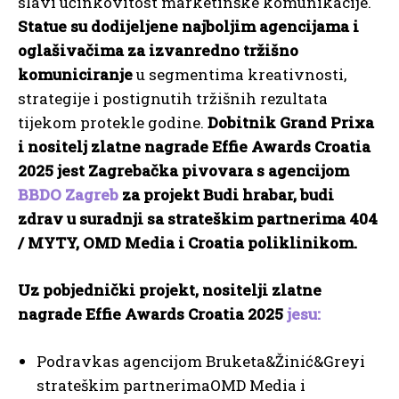
slavi učinkovitost marketinške komunikacije.
Statue su dodijeljene najboljim agencijama i
oglašivačima za izvanredno tržišno
komuniciranje
u segmentima kreativnosti,
strategije i postignutih tržišnih rezultata
tijekom protekle godine.
Dobitnik Grand Prixa
i nositelj zlatne nagrade Effie Awards Croatia
2025 jest Zagrebačka pivovara s agencijom
BBDO Zagreb
za projekt Budi hrabar, budi
zdrav u suradnji sa strateškim partnerima 404
/ MYTY, OMD Media i Croatia poliklinikom.
Uz pobjednički projekt, nositelji zlatne
nagrade Effie Awards Croatia 2025
jesu:
Podravkas agencijom Bruketa&Žinić&Greyi
strateškim partnerimaOMD Media i