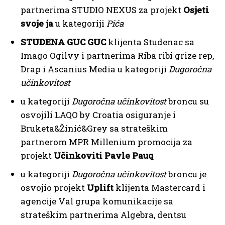
partnerima STUDIO NEXUS za projekt
Osjeti
svoje ja
u kategoriji
Pića
STUDENA GUC GUC
klijenta Studenac sa
Imago Ogilvy i partnerima Riba ribi grize rep,
Drap i Ascanius Media u kategoriji
Dugoročna
učinkovitost
u kategoriji
Dugoročna učinkovitost
broncu su
osvojili LAQO by Croatia osiguranje i
Bruketa&Žinić&Grey sa strateškim
partnerom MPR Millenium promocija za
projekt
Učinkoviti Pavle Pauq
u kategoriji
Dugoročna učinkovitost
broncu je
osvojio projekt
Uplift
klijenta Mastercard i
agencije Val grupa komunikacije sa
strateškim partnerima Algebra, dentsu