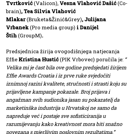
Tvrtković
(Valicon),
Vesna Vlahović Dašić
(Co-
brain)
, Tea Silvia Vlahović
Mlakar
(Bruketa&Žinić&Grey)
, Julijana
Vrbanek
(Pro media group)
i Danijel
Štih
(GroupM)
.
Predsjednica žirija ovogodišnjega natjecanja
Effie
Kristina Hustić
(PIK Vrbovec) poručila je:
“
Velika mi je čast bila ove godine predsjedati žirijem
Effie Awards Croatia i iz prve ruke svjedočiti
iznimnoj razini kvalitete, stručnosti i strasti koju su
prijavljene kampanje pokazale. Broj prijava i
angažman svih sudionika jasan su pokazatelj da
marketinška industrija u Hrvatskoj ne samo da
napreduje već i postaje sve sofisticiranija u
razumijevanju kako kreativnost mora biti snažno
povezana s mjerljivim poslovnim rezultatima.”