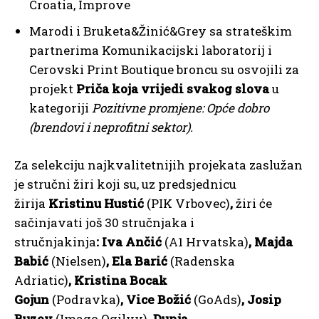
Croatia, Improve
Marodi i Bruketa&Žinić&Grey sa strateškim
partnerima Komunikacijski laboratorij i
Cerovski Print Boutique broncu su osvojili za
projekt
Priča koja vrijedi svakog slova
u
kategoriji
Pozitivne promjene: Opće dobro
(brendovi i neprofitni sektor).
Za selekciju najkvalitetnijih projekata zaslužan
je stručni žiri koji su, uz predsjednicu
žirija
Kristinu Hustić
(PIK Vrbovec)
,
žiri će
sačinjavati još 30 stručnjaka i
stručnjakinja
: Iva Ančić
(A1 Hrvatska)
, Majda
Babić
(Nielsen)
, Ela Barić
(Radenska
Adriatic)
, Kristina Bocak
Gojun
(Podravka)
, Vice Božić
(GoAds)
, Josip
Buzov
(Imago Ogilvy)
, Dunja