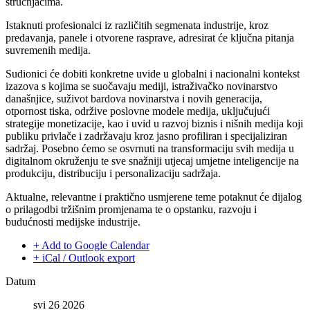
stručnjacima.
Istaknuti profesionalci iz različitih segmenata industrije, kroz
predavanja, panele i otvorene rasprave, adresirat će ključna pitanja
suvremenih medija.
Sudionici će dobiti konkretne uvide u globalni i nacionalni kontekst
izazova s kojima se suočavaju mediji, istraživačko novinarstvo
današnjice, suživot bardova novinarstva i novih generacija,
otpornost tiska, održive poslovne modele medija, uključujući
strategije monetizacije, kao i uvid u razvoj biznis i nišnih medija koji
publiku privlače i zadržavaju kroz jasno profiliran i specijaliziran
sadržaj. Posebno ćemo se osvrnuti na transformaciju svih medija u
digitalnom okruženju te sve snažniji utjecaj umjetne inteligencije na
produkciju, distribuciju i personalizaciju sadržaja.
Aktualne, relevantne i praktično usmjerene teme potaknut će dijalog
o prilagodbi tržišnim promjenama te o opstanku, razvoju i
budućnosti medijske industrije.
+ Add to Google Calendar
+ iCal / Outlook export
Datum
svi 26 2026