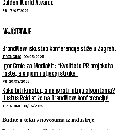
Golden World Awards
PR
17/07/2026
NAJČITANIJE
BrandNew iskustvo konferencije stiže u Zagreb!
TRENDING
09/05/2025
Igor Crnić za MediaKit: “Kvaliteta PR projekata
raste, a s njom i utjecaj struke”
PR
20/03/2025
Kako biti kreator, a ne igrati lutriju algoritama?
Justus Reid stiže na BrandNew konferenciju!
TRENDING
13/05/2025
Budite u toku s novostima iz industrije!