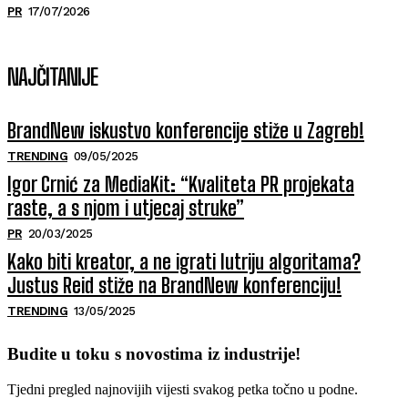
PR
17/07/2026
NAJČITANIJE
BrandNew iskustvo konferencije stiže u Zagreb!
TRENDING
09/05/2025
Igor Crnić za MediaKit: “Kvaliteta PR projekata
raste, a s njom i utjecaj struke”
PR
20/03/2025
Kako biti kreator, a ne igrati lutriju algoritama?
Justus Reid stiže na BrandNew konferenciju!
TRENDING
13/05/2025
Budite u toku s novostima iz industrije!
Tjedni pregled najnovijih vijesti svakog petka točno u podne.