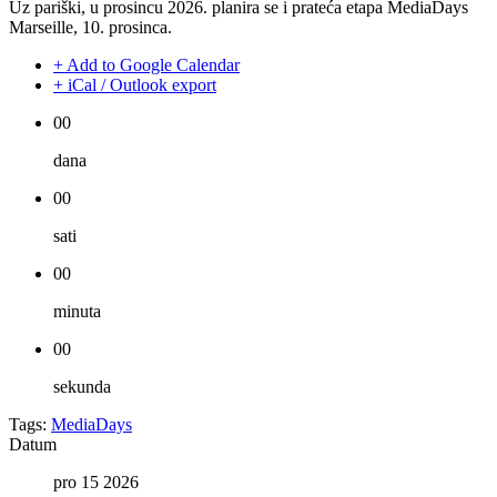
Uz pariški, u prosincu 2026. planira se i pratećа etapa MediaDays
Marseille, 10. prosinca.
+ Add to Google Calendar
+ iCal / Outlook export
00
dana
00
sati
00
minuta
00
sekunda
Tags:
MediaDays
Datum
pro 15 2026