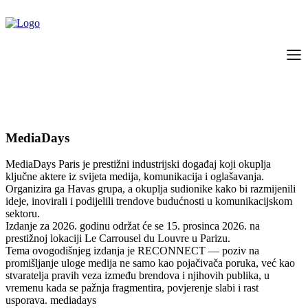
MediaDays
MediaDays Paris je prestižni industrijski događaj koji okuplja
ključne aktere iz svijeta medija, komunikacija i oglašavanja.
Organizira ga Havas grupa, a okuplja sudionike kako bi razmijenili
ideje, inovirali i podijelili trendove budućnosti u komunikacijskom
sektoru.
Izdanje za 2026. godinu održat će se 15. prosinca 2026. na
prestižnoj lokaciji Le Carrousel du Louvre u Parizu.
Tema ovogodišnjeg izdanja je RECONNECT — poziv na
promišljanje uloge medija ne samo kao pojačivača poruka, već kao
stvaratelja pravih veza između brendova i njihovih publika, u
vremenu kada se pažnja fragmentira, povjerenje slabi i rast
usporava. mediadays