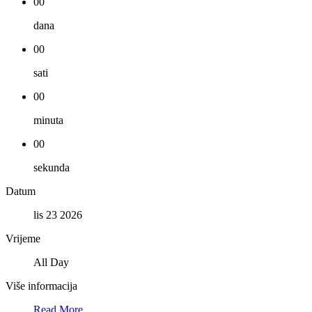
00
dana
00
sati
00
minuta
00
sekunda
Datum
lis 23 2026
Vrijeme
All Day
Više informacija
Read More