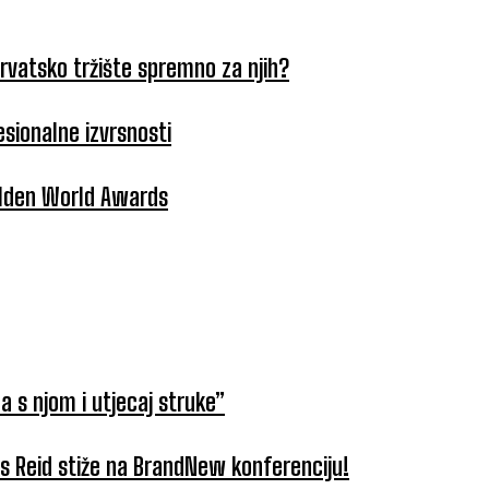
hrvatsko tržište spremno za njih?
esionalne izvrsnosti
Golden World Awards
a s njom i utjecaj struke”
tus Reid stiže na BrandNew konferenciju!