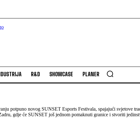
NDUSTRIJA
R&D
SHOWCASE
PLANER
anju potpuno novog SUNSET Esports Festivala, spajajući svjetove tra
 Zadru, gdje će SUNSET još jednom pomaknuti granice i stvoriti jedinst