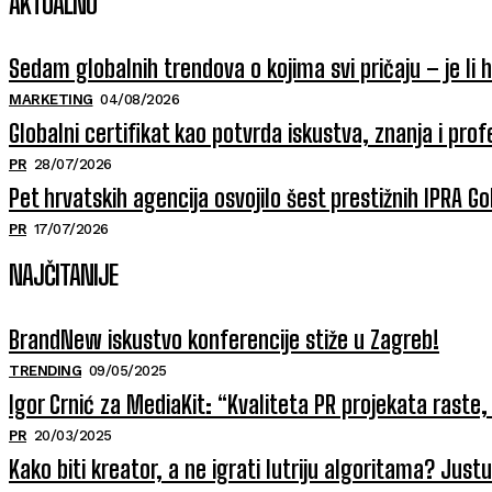
AKTUALNO
Sedam globalnih trendova o kojima svi pričaju – je li 
MARKETING
04/08/2026
Globalni certifikat kao potvrda iskustva, znanja i prof
PR
28/07/2026
Pet hrvatskih agencija osvojilo šest prestižnih IPRA 
PR
17/07/2026
NAJČITANIJE
BrandNew iskustvo konferencije stiže u Zagreb!
TRENDING
09/05/2025
Igor Crnić za MediaKit: “Kvaliteta PR projekata raste, 
PR
20/03/2025
Kako biti kreator, a ne igrati lutriju algoritama? Jus