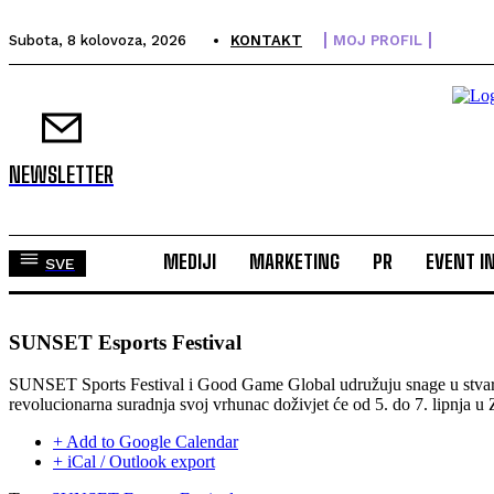
Subota, 8 kolovoza, 2026
KONTAKT
MOJ PROFIL
NEWSLETTER
MEDIJI
MARKETING
PR
EVENT I
SVE
SUNSET Esports Festival
SUNSET Sports Festival i Good Game Global udružuju snage u stvar
revolucionarna suradnja svoj vrhunac doživjet će od 5. do 7. lipnja u
+ Add to Google Calendar
+ iCal / Outlook export