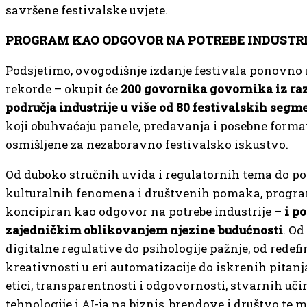
savršene festivalske uvjete.
PROGRAM KAO ODGOVOR NA POTREBE INDUSTR
Podsjetimo, ovogodišnje izdanje festivala ponovno 
rekorde – okupit će
200 govornika govornika iz raz
područja industrije u više od 80 festivalskih segm
koji obuhvaćaju panele, predavanja i posebne forma
osmišljene za nezaboravno festivalsko iskustvo.
Od duboko stručnih uvida i regulatornih tema do po
kulturalnih fenomena i društvenih pomaka, progra
koncipiran kao odgovor na potrebe industrije –
i po
zajedničkim oblikovanjem njezine budućnosti
. Od
digitalne regulative do psihologije pažnje, od redefi
kreativnosti u eri automatizacije do iskrenih pitanj
etici, transparentnosti i odgovornosti, stvarnih uč
tehnologije i AI-ja na biznis, brendove i društvo te