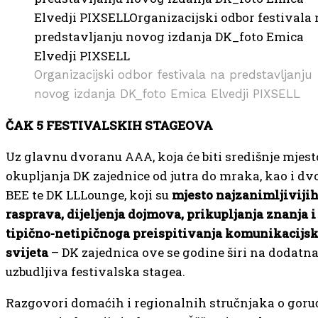
Organizacijski odbor festivala na predstavljanju
novog izdanja DK_foto Emica Elvedji PIXSELL
ČAK 5 FESTIVALSKIH STAGEOVA
Uz glavnu dvoranu AAA, koja će biti središnje mjest
okupljanja DK zajednice od jutra do mraka, kao i d
BEE te DK LLLounge, koji su
mjesto najzanimljiviji
rasprava, dijeljenja dojmova, prikupljanja znanja i
tipično-netipičnoga preispitivanja komunikacijs
svijeta
– DK zajednica ove se godine širi na dodatn
uzbudljiva festivalska stagea.
Razgovori domaćih i regionalnih stručnjaka o gor