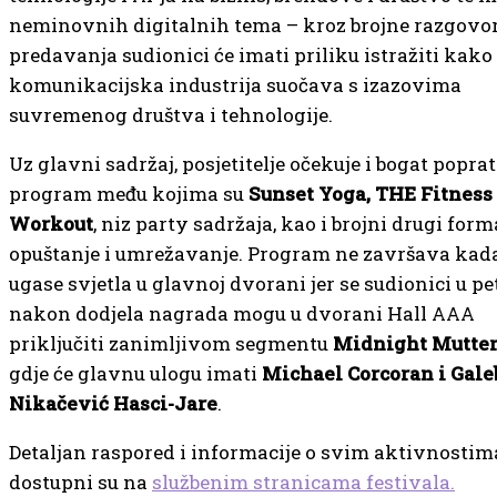
neminovnih digitalnih tema – kroz brojne razgovor
predavanja sudionici će imati priliku istražiti kako
komunikacijska industrija suočava s izazovima
suvremenog društva i tehnologije.
Uz glavni sadržaj, posjetitelje očekuje i bogat popra
program među kojima su
Sunset Yoga, THE Fitness
Workout
, niz party sadržaja, kao i brojni drugi form
opuštanje i umrežavanje. Program ne završava kad
ugase svjetla u glavnoj dvorani jer se sudionici u p
nakon dodjela nagrada mogu u dvorani Hall AAA
priključiti zanimljivom segmentu
Midnight Mutte
gdje će glavnu ulogu imati
Michael Corcoran i Gale
Nikačević Hasci-Jare
.
Detaljan raspored i informacije o svim aktivnostim
dostupni su na
službenim stranicama festivala.