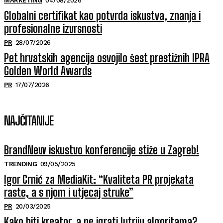
MARKETING
04/08/2026
Globalni certifikat kao potvrda iskustva, znanja i
profesionalne izvrsnosti
PR
28/07/2026
Pet hrvatskih agencija osvojilo šest prestižnih IPRA
Golden World Awards
PR
17/07/2026
NAJČITANIJE
BrandNew iskustvo konferencije stiže u Zagreb!
TRENDING
09/05/2025
Igor Crnić za MediaKit: “Kvaliteta PR projekata
raste, a s njom i utjecaj struke”
PR
20/03/2025
Kako biti kreator, a ne igrati lutriju algoritama?