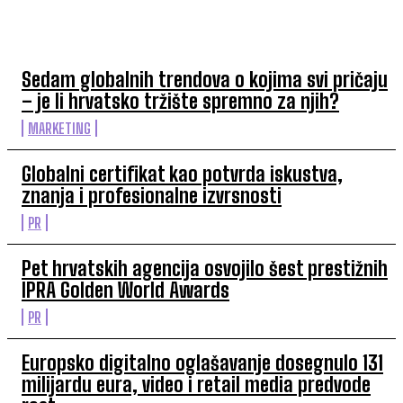
TOP 5 OVAJ TJEDAN
Sedam globalnih trendova o kojima svi pričaju
– je li hrvatsko tržište spremno za njih?
MARKETING
Globalni certifikat kao potvrda iskustva,
znanja i profesionalne izvrsnosti
PR
Pet hrvatskih agencija osvojilo šest prestižnih
IPRA Golden World Awards
PR
Europsko digitalno oglašavanje dosegnulo 131
milijardu eura, video i retail media predvode