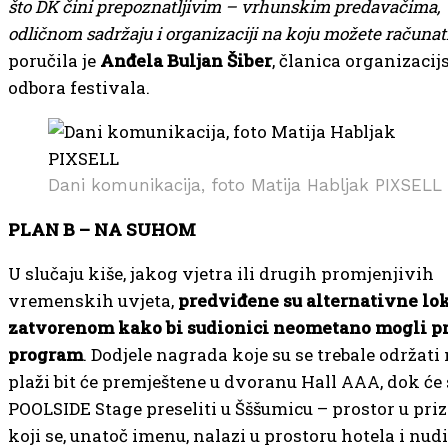
što DK čini prepoznatljivim – vrhunskim predavačima,
odličnom sadržaju i organizaciji na koju možete računat
poručila je
Anđela Buljan Šiber
, članica organizaci
odbora festivala.
Dani komunikacija, foto Matija Habljak PIXSELL
PLAN B – NA SUHOM
U slučaju kiše, jakog vjetra ili drugih promjenjivih
vremenskih uvjeta,
predviđene su alternativne lok
zatvorenom kako bi sudionici neometano mogli pr
program
. Dodjele nagrada koje su se trebale održati
plaži bit će premještene u dvoranu Hall AAA, dok će 
POOLSIDE Stage preseliti u Šššumicu – prostor u pri
koji se, unatoč imenu, nalazi u prostoru hotela i nudi