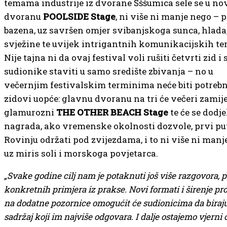
temama industrije iz dvorane Šššumica sele se u no
dvoranu
POOLSIDE Stage
, ni više ni manje nego – 
bazena, uz savršen omjer svibanjskoga sunca, hlada
svježine te uvijek intrigantnih komunikacijskih te
Nije tajna ni da ovaj festival voli rušiti četvrti zid i 
sudionike staviti u samo središte zbivanja – no u
večernjim festivalskim terminima neće biti potrebn
zidovi uopće: glavnu dvoranu na tri će večeri zamije
glamurozni
THE OTHER BEACH
Stage
te će se dodje
nagrada, ako vremenske okolnosti dozvole, prvi pu
Rovinju održati pod zvijezdama, i to ni više ni manj
uz miris soli i morskoga povjetarca.
„Svake godine cilj nam je potaknuti još više razgovora, pi
konkretnih primjera iz prakse. Novi formati i širenje p
na dodatne pozornice omogućit će sudionicima da biraj
sadržaj koji im najviše odgovara. I dalje ostajemo vjern