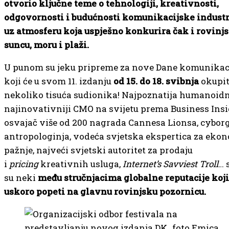
otvorio ključne teme o tehnologiji, kreativnosti,
odgovornosti i budućnosti komunikacijske industr
uz atmosferu koja uspješno konkurira čak i rovin
suncu, moru i plaži.
U punom su jeku pripreme za nove Dane komunikaci
koji će u svom 11. izdanju
od 15. do 18. svibnja
okupit
nekoliko tisuća sudionika! Najpoznatija humanoidn
najinovativniji CMO na svijetu prema Business Insi
osvajač više od 200 nagrada Cannesa Lionsa, cybor
antropologinja, vodeća svjetska ekspertica za eko
pažnje, najveći svjetski autoritet za prodaju
i
pricing
kreativnih usluga,
Internet’s Savviest Troll
… 
su neki
među stručnjacima globalne reputacije koji
uskoro popeti na glavnu rovinjsku pozornicu.