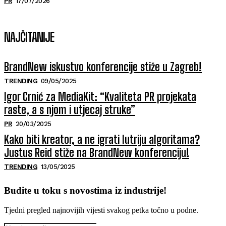
PR
17/07/2026
NAJČITANIJE
BrandNew iskustvo konferencije stiže u Zagreb!
TRENDING
09/05/2025
Igor Crnić za MediaKit: “Kvaliteta PR projekata
raste, a s njom i utjecaj struke”
PR
20/03/2025
Kako biti kreator, a ne igrati lutriju algoritama?
Justus Reid stiže na BrandNew konferenciju!
TRENDING
13/05/2025
Budite u toku s novostima iz industrije!
Tjedni pregled najnovijih vijesti svakog petka točno u podne.