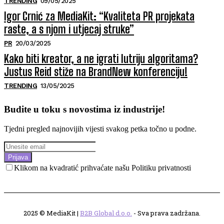
TRENDING
09/05/2025
Igor Crnić za MediaKit: “Kvaliteta PR projekata
raste, a s njom i utjecaj struke”
PR
20/03/2025
Kako biti kreator, a ne igrati lutriju algoritama?
Justus Reid stiže na BrandNew konferenciju!
TRENDING
13/05/2025
Budite u toku s novostima iz industrije!
Tjedni pregled najnovijih vijesti svakog petka točno u podne.
Prijava
Klikom na kvadratić prihvaćate našu Politiku privatnosti
2025 © MediaKit |
B2B Global d.o.o.
- Sva prava zadržana.