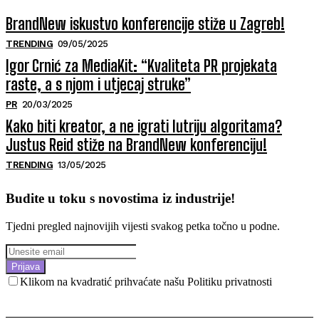
BrandNew iskustvo konferencije stiže u Zagreb!
TRENDING
09/05/2025
Igor Crnić za MediaKit: “Kvaliteta PR projekata
raste, a s njom i utjecaj struke”
PR
20/03/2025
Kako biti kreator, a ne igrati lutriju algoritama?
Justus Reid stiže na BrandNew konferenciju!
TRENDING
13/05/2025
Budite u toku s novostima iz industrije!
Tjedni pregled najnovijih vijesti svakog petka točno u podne.
Prijava
Klikom na kvadratić prihvaćate našu Politiku privatnosti