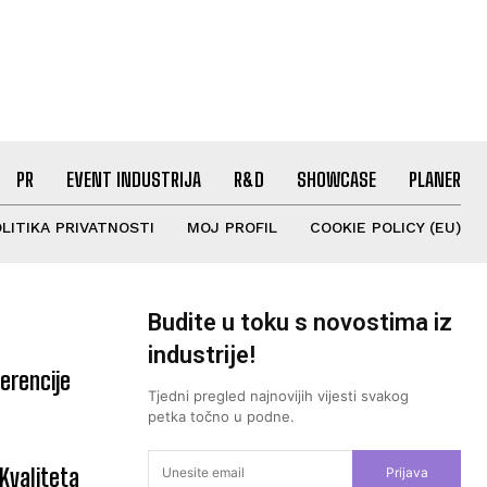
PR
EVENT INDUSTRIJA
R&D
SHOWCASE
PLANER
LITIKA PRIVATNOSTI
MOJ PROFIL
COOKIE POLICY (EU)
Budite u toku s novostima iz
industrije!
erencije
Tjedni pregled najnovijih vijesti svakog
petka točno u podne.
“Kvaliteta
Prijava