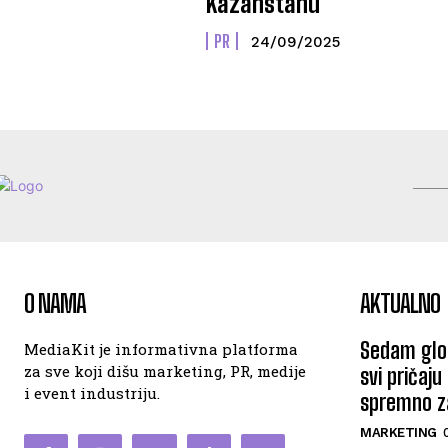
Kazahstanu
PR
24/09/2025
O NAMA
AKTUALNO
Sedam glob
MediaKit je informativna platforma
za sve koji dišu marketing, PR, medije
svi pričaju
i event industriju.
spremno za
MARKETING