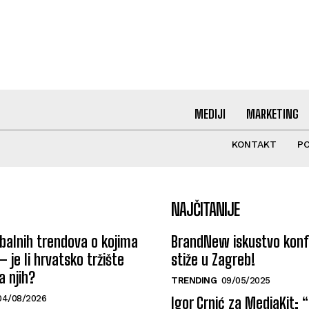
MEDIJI
MARKETING
KONTAKT
PO
NAJČITANIJE
alnih trendova o kojima
BrandNew iskustvo konf
 – je li hrvatsko tržište
stiže u Zagreb!
 njih?
TRENDING
09/05/2025
04/08/2026
Igor Crnić za MediaKit: 