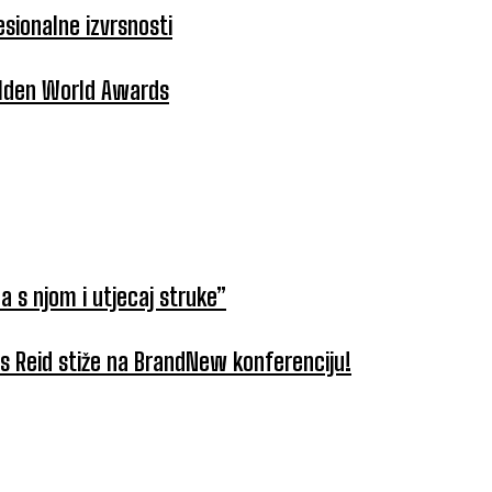
esionalne izvrsnosti
Golden World Awards
a s njom i utjecaj struke”
tus Reid stiže na BrandNew konferenciju!