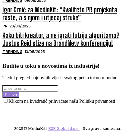
TRENDING
09/05/2025
Igor Crnić za MediaKit: “Kvaliteta PR projekata
raste, a s njom i utjecaj struke”
PR
20/03/2025
Kako biti kreator, a ne igrati lutriju algoritama?
Justus Reid stiže na BrandNew konferenciju!
TRENDING
13/05/2025
Budite u toku s novostima iz industrije!
Tjedni pregled najnovijih vijesti svakog petka točno u podne.
Prijava
Klikom na kvadratić prihvaćate našu Politiku privatnosti
2025 © MediaKit |
B2B Global d.o.o.
- Sva prava zadržana.