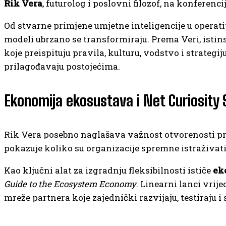
Rik Vera
, futurolog i poslovni filozof, na konferenci
Od stvarne primjene umjetne inteligencije u operat
modeli ubrzano se transformiraju. Prema Veri, istin
koje preispituju pravila, kulturu, vodstvo i strategi
prilagođavaju postojećima.
Ekonomija ekosustava i Net Curiosity 
Rik Vera posebno naglašava važnost otvorenosti p
pokazuje koliko su organizacije spremne istraživati 
Kao ključni alat za izgradnju fleksibilnosti ističe
ek
Guide to the Ecosystem Economy
. Linearni lanci vrij
mreže partnera koje zajednički razvijaju, testiraju i 