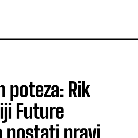
h poteza: Rik
ji Future
 postati pravi