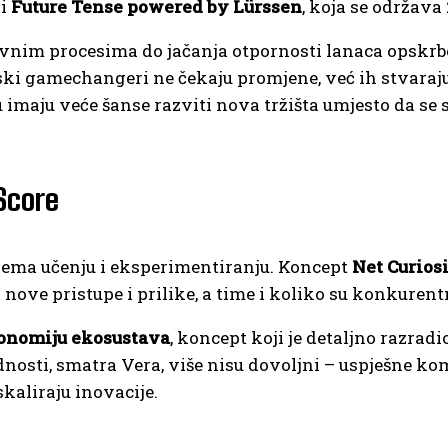
ji
Future Tense powered by Lürssen
, koja se održava 
ivnim procesima do jačanja otpornosti lanaca opskrb
ski gamechangeri ne čekaju promjene, već ih stvaraju
ju imaju veće šanse razviti nova tržišta umjesto da se
Score
rema učenju i eksperimentiranju. Koncept
Net Curios
nove pristupe i prilike, a time i koliko su konkurent
onomiju ekosustava
, koncept koji je detaljno razradi
ednosti, smatra Vera, više nisu dovoljni – uspješne k
skaliraju inovacije.