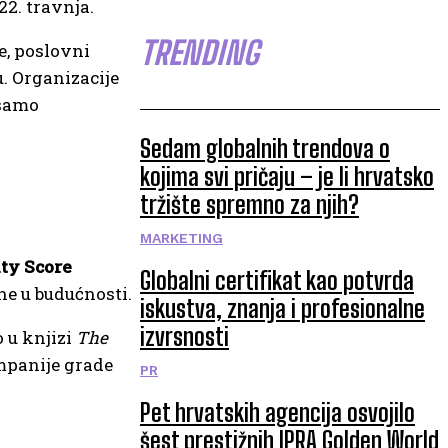
22. travnja.
TRENDING
e, poslovni
. Organizacije
 samo
Sedam globalnih trendova o
kojima svi pričaju – je li hrvatsko
tržište spremno za njih?
MARKETING
ity Score
Globalni certifikat kao potvrda
ne u budućnosti.
iskustva, znanja i profesionalne
izvrsnosti
o u knjizi
The
ompanije grade
PR
Pet hrvatskih agencija osvojilo
šest prestižnih IPRA Golden World