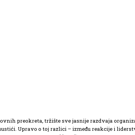
nih preokreta, tržište sve jasnije razdvaja organiza
tići. Upravo o toj razlici – između reakcije i liderst