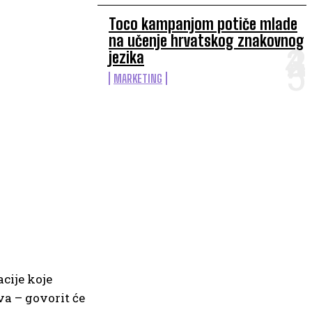
Toco kampanjom potiče mlade
na učenje hrvatskog znakovnog
jezika
MARKETING
cije koje
va – govorit će