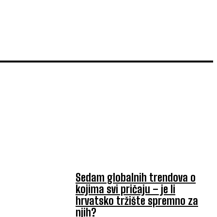
TOP 5 OVAJ TJEDAN
Sedam globalnih trendova o
kojima svi pričaju – je li
hrvatsko tržište spremno za
njih?