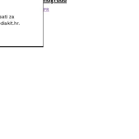
PR
sati za
iakit.hr.
POPULARNI ČLANCI
Sedam globalnih trendova o kojima svi pričaju – je
li hrvatsko tržište spremno za njih?