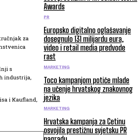
Awards
PR
Europsko digitalno oglašavanje
dosegnulo 131 milijardu eura,
stručnjak za
anstvenica
video i retail media predvode
rast
MARKETING
nji s
 industrija,
Toco kampanjom potiče mlade
na učenje hrvatskog znakovnog
jezika
sa i Kaufland,
MARKETING
Hrvatska kampanja za Cetinu
osvojila prestižnu svjetsku PR
nagradu