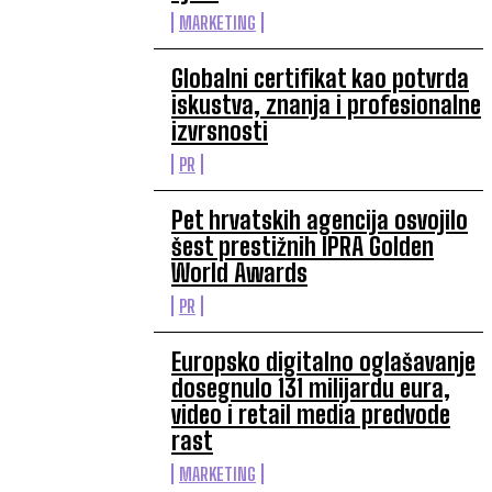
MARKETING
Globalni certifikat kao potvrda
iskustva, znanja i profesionalne
izvrsnosti
PR
Pet hrvatskih agencija osvojilo
šest prestižnih IPRA Golden
World Awards
PR
Europsko digitalno oglašavanje
dosegnulo 131 milijardu eura,
video i retail media predvode
rast
MARKETING