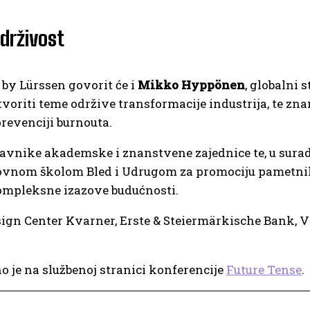
održivost
 by Lürssen govorit će i
Mikko Hyppönen
, globalni 
otvoriti teme održive transformacije industrija, te zn
prevenciji burnouta.
tavnike akademske i znanstvene zajednice te, u surad
slovnom školom Bled i Udrugom za promociju pametnih
kompleksne izazove budućnosti.
ign Center Kvarner, Erste & Steiermärkische Bank, Vi
 je na službenoj stranici konferencije
Future Tense
.