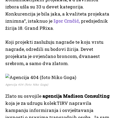
izbora ušla su 33 u devet kategorija.
Konkurencija je bila jaka, a kvaliteta projekata
iznimna“, istaknuo je
Igor Crnčić,
predsjednik
žirija 18. Grand PRixa.
Koji projekti zaslužuju nagrade te koju vrstu
nagrade, odredili su bodovi žirija. Devet
projekata je ovjenčano broncom, dvanaest
srebrom, a samo dva zlatom.
Agencija 404 (foto Niko Goga)
Zlato su osvojile
agencija Madison Consulting
koja je za udrugu kolekTIRV napravila
kampanju informiranja i osvještavanja
javnosti o pravima transrodnih osoba „Ja sam