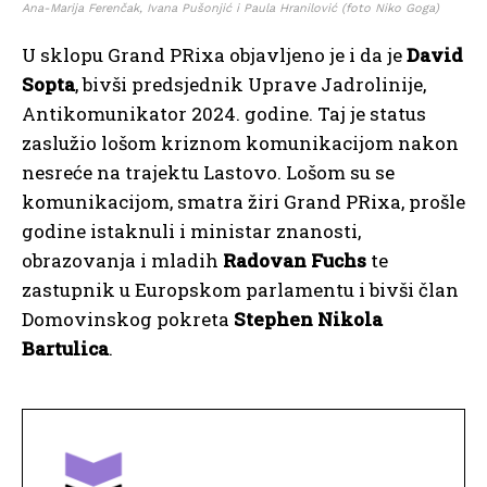
Ana-Marija Ferenčak, Ivana Pušonjić i Paula Hranilović (foto Niko Goga)
U sklopu Grand PRixa objavljeno je i da je
David
Sopta
, bivši predsjednik Uprave Jadrolinije,
Antikomunikator 2024. godine. Taj je status
zaslužio lošom kriznom komunikacijom nakon
nesreće na trajektu Lastovo. Lošom su se
komunikacijom, smatra žiri Grand PRixa, prošle
godine istaknuli i ministar znanosti,
obrazovanja i mladih
Radovan Fuchs
te
zastupnik u Europskom parlamentu i bivši član
Domovinskog pokreta
Stephen Nikola
Bartulica
.