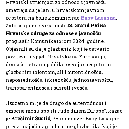
Hrvatski stručnjaci za odnose s javnošću
smatraju da je lani u hrvatskom javnom
prostoru najbolje komunicirao
Baby Lasagna
.
Zato su ga na svečanosti
18. Grand PRixa
Hrvatske udruge za odnose s javnošću
proglasili Komunikatorom 2024. godine.
Objasnili su da je glazbenik koji je ostvario
povijesni uspjeh Hrvatske na Eurosongu,
domaću i stranu publiku osvojio neupitnim
glazbenim talentom, ali i autentičnošću,
neposrednošću, iskrenošću, jednostavnošću,
transparentnošću i susretljivošću.
„Izuzetno mi je da drago da autentičnost i
emocije mogu spojiti ljude diljem Europe“, kazao
je
Krešimir Šustić
, PR menadžer Baby Lasagne
preuzimajući nagradu uime glazbenika koji je