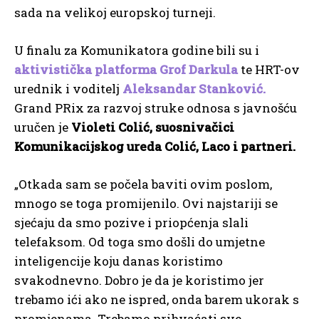
sada na velikoj europskoj turneji.
U finalu za Komunikatora godine bili su i
aktivistička platforma Grof Darkula
te HRT-ov
urednik i voditelj
Aleksandar Stanković.
Grand PRix za razvoj struke odnosa s javnošću
uručen je
Violeti Colić, suosnivačici
Komunikacijskog ureda Colić, Laco i partneri.
„Otkada sam se počela baviti ovim poslom,
mnogo se toga promijenilo. Ovi najstariji se
sjećaju da smo pozive i priopćenja slali
telefaksom. Od toga smo došli do umjetne
inteligencije koju danas koristimo
svakodnevno. Dobro je da je koristimo jer
trebamo ići ako ne ispred, onda barem ukorak s
promjenama. Trebamo prihvaćati sve