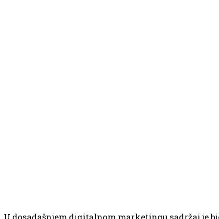
U dosadašnjem digitalnom marketingu sadržaj je bi