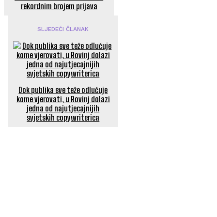
rekordnim brojem prijava
SLJEDEĆI ČLANAK
Dok publika sve teže odlučuje
kome vjerovati, u Rovinj dolazi
jedna od najutjecajnijih
svjetskih copywriterica
POPULARNI ČLANCI