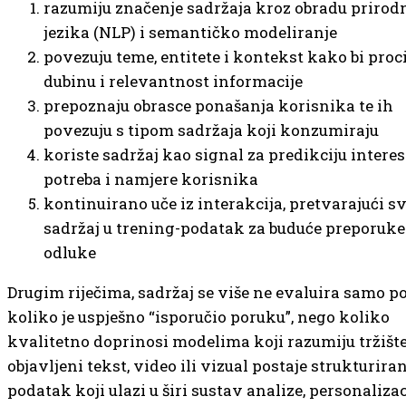
razumiju značenje sadržaja kroz obradu prirod
jezika (NLP) i semantičko modeliranje
povezuju teme, entitete i kontekst kako bi proci
dubinu i relevantnost informacije
prepoznaju obrasce ponašanja korisnika te ih
povezuju s tipom sadržaja koji konzumiraju
koriste sadržaj kao signal za predikciju interes
potreba i namjere korisnika
kontinuirano uče iz interakcija, pretvarajući s
sadržaj u trening-podatak za buduće preporuke
odluke
Drugim riječima, sadržaj se više ne evaluira samo p
koliko je uspješno “isporučio poruku”, nego koliko
kvalitetno doprinosi modelima koji razumiju tržište
objavljeni tekst, video ili vizual postaje strukturiran
podatak koji ulazi u širi sustav analize, personalizaci