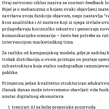
Ovaj zatvoreni ciklus naziva se content-feedback lo
Riječ je o mehanizmu u kojem svaki objavljeni mater
završava svoju funkciju objavom, nego nastavlja “ra
kroz analitičke i AI sustave koji iz njega izvlače uvi
prilagođavaju korisničko iskustvo i generiraju nov
komunikacijske scenarije — često bez potrebe za r
intervencijom marketinškog tima.
Za razliku od kampanjskog modela, gdje je sadržaj b
trošak distribucije, u ovom pristupu on postaje oper
infrastruktura koja stalno nadograđuje razumijeva
publike.
Primjerice, jedan kvalitetno strukturiran edukativn
članak danas može istovremeno obavljati više funk
unutar digitalnog ekosustava:
trenirati AI za bolje preporuke proizvoda