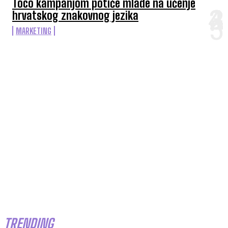
Toco kampanjom potiče mlade na učenje
hrvatskog znakovnog jezika
MARKETING
TRENDING