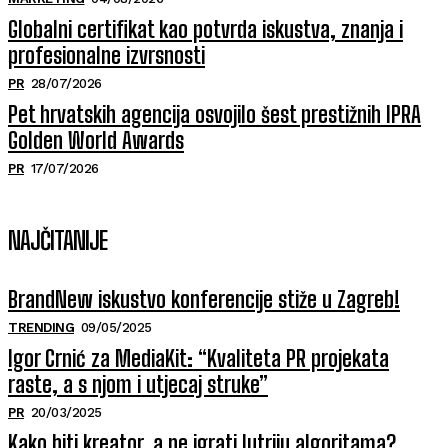
Globalni certifikat kao potvrda iskustva, znanja i
profesionalne izvrsnosti
PR
28/07/2026
Pet hrvatskih agencija osvojilo šest prestižnih IPRA
Golden World Awards
PR
17/07/2026
NAJČITANIJE
BrandNew iskustvo konferencije stiže u Zagreb!
TRENDING
09/05/2025
Igor Crnić za MediaKit: “Kvaliteta PR projekata
raste, a s njom i utjecaj struke”
PR
20/03/2025
Kako biti kreator, a ne igrati lutriju algoritama?