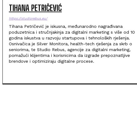
TIHANA PETRIČEVIĆ
https://studiorebus.eu/
Tihana Petričević je iskusna, međunarodno nagrađivana
poduzetnica i stručnjakinja za digitalni marketing s više od 10
godina iskustva u razvoju startupova i tehnoloških rješenja.
Osnivačica je Silver Monitora, health-tech rješenja za skrb o
seniorima, te Studio Rebus, agencije za digitalni marketing,
pomažući klijentima i korisnicima da izgrade prepoznatljive
brendove i optimiziraju digitalne procese.
TOP 5 OVAJ TJEDAN