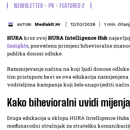
NEWSLETTER
PR
FEATURED 2
čitan
Mediakit.hr
1
min.
12/03/2026
AUTOR:
HURA
kroz svoj
HURA Intelligence Hub
najavlju
Insights
, posvećenu primjeni bihevioralne znanos
publika donosi odluke.
Razumijevanje načina na koji ljudi donose odluke
tim pristupom bavi se ova edukacija namijenjena
voditeljima kampanja koji žele unaprijediti način 
Kako bihevioralni uvidi mijenj
Druga edukacija u sklopu HURA Intelligence Huba 
međunarodni stručnjak za stratešku komunikaci