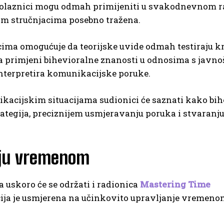
polaznici mogu odmah primijeniti u svakodnevnom r
m stručnjacima posebno tražena.
cima omogućuje da teorijske uvide odmah testiraju k
a primjeni bihevioralne znanosti u odnosima s javno
interpretira komunikacijske poruke.
kacijskim situacijama sudionici će saznati kako bih
ategija, preciznijem usmjeravanju poruka i stvaranj
anju vremenom
 uskoro će se održati i radionica
Mastering Time
cija je usmjerena na učinkovito upravljanje vremeno