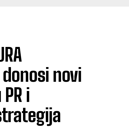
URA
 donosi novi
 PR i
trategija