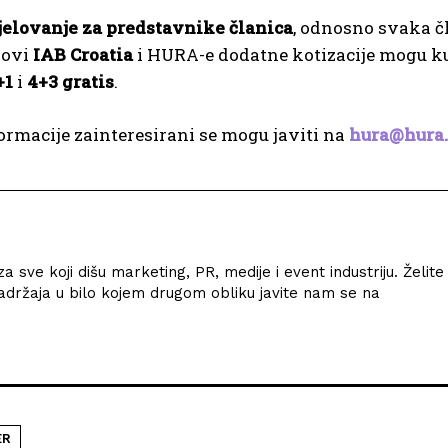
jelovanje za predstavnike članica
, odnosno svaka č
novi
IAB Croatia
i HURA-e dodatne kotizacije mogu ku
+1
i
4+3 gratis
.
formacije zainteresirani se mogu javiti na
hura@hura
 sve koji dišu marketing, PR, medije i event industriju. Želite 
u sadržaja u bilo kojem drugom obliku javite nam se na
ER