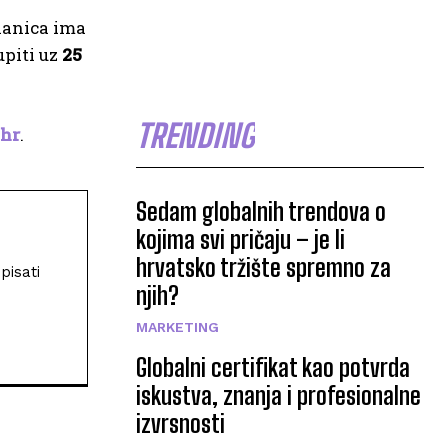
lanica ima
piti uz
25
TRENDING
.hr
.
Sedam globalnih trendova o
kojima svi pričaju – je li
hrvatsko tržište spremno za
pisati
njih?
MARKETING
Globalni certifikat kao potvrda
iskustva, znanja i profesionalne
izvrsnosti