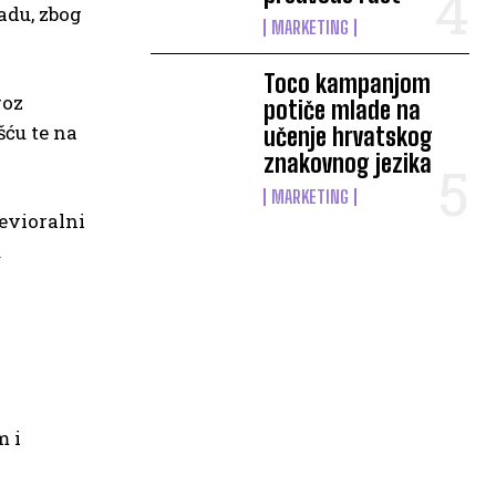
adu, zbog
MARKETING
Toco kampanjom
roz
potiče mlade na
šću te na
učenje hrvatskog
znakovnog jezika
MARKETING
evioralni
u
m i