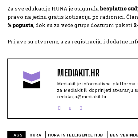
Za sve edukacije HURA je osigurala
besplatno sud
pravo na jednu gratis kotizaciju po radionici. Čla
% popusta
, dok su za veće grupe dostupni paketi
2
Prijave su otvorene, a za registraciju i dodatne in
MEDIAKIT.HR
Mediakit je informativna platforma za
za Mediakit ili doprinijeti stvaranj
redakcija@mediakit.hr.
TAGS
HURA
HURA INTELLIGENCE HUB
BEN VERIND