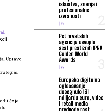
iskustva, znanja i
profesionalne
izvrsnosti
PR
ral
Pet hrvatskih
koji
agencija osvojilo
šest prestižnih IPRA
Golden World
ja. Upravo
Awards
PR
rategije.
Europsko digitalno
oglašavanje
dosegnulo 131
milijardu eura, video
odit će je
i retail media
rlo
predvode rast