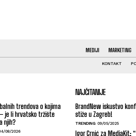
MEDIJI
MARKETING
KONTAKT
PO
NAJČITANIJE
alnih trendova o kojima
BrandNew iskustvo konf
 – je li hrvatsko tržište
stiže u Zagreb!
 njih?
TRENDING
09/05/2025
04/08/2026
Igor Crnić za MediaKit: 