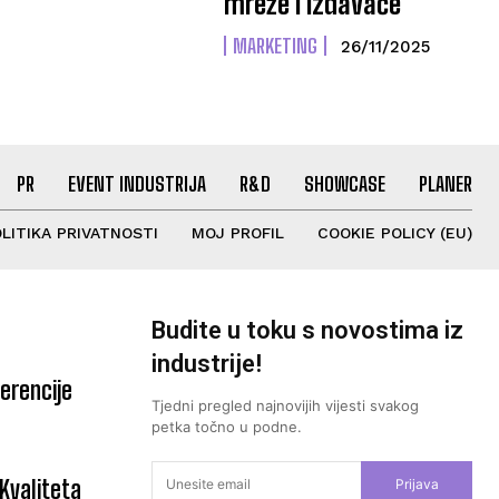
mreže i izdavače
MARKETING
26/11/2025
PR
EVENT INDUSTRIJA
R&D
SHOWCASE
PLANER
LITIKA PRIVATNOSTI
MOJ PROFIL
COOKIE POLICY (EU)
Budite u toku s novostima iz
industrije!
erencije
Tjedni pregled najnovijih vijesti svakog
petka točno u podne.
“Kvaliteta
Prijava