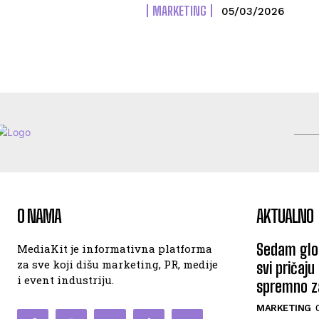
MARKETING
05/03/2026
O NAMA
AKTUALNO
Sedam glob
MediaKit je informativna platforma
za sve koji dišu marketing, PR, medije
svi pričaju
i event industriju.
spremno za
MARKETING