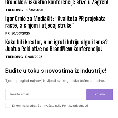
BrandNew iskustvo konferencije stiže u Zagreb!
TRENDING
09/05/2025
Igor Crnić za MediaKit: “Kvaliteta PR projekata
raste, a s njom i utjecaj struke”
PR
20/03/2025
Kako biti kreator, a ne igrati lutriju algoritama?
Justus Reid stiže na BrandNew konferenciju!
TRENDING
13/05/2025
Budite u toku s novostima iz industrije!
Tjedni pregled najnovijih vijesti svakog petka točno u podne.
Prijava
Klikom na kvadratić prihvaćate našu Politiku privatnosti