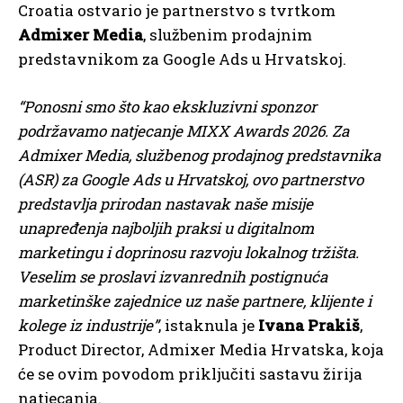
Croatia ostvario je partnerstvo s tvrtkom
Admixer Media
, službenim prodajnim
predstavnikom za Google Ads u Hrvatskoj.
“Ponosni smo što kao ekskluzivni sponzor
podržavamo natjecanje MIXX Awards 2026. Za
Admixer Media, službenog prodajnog predstavnika
(ASR) za Google Ads u Hrvatskoj, ovo partnerstvo
predstavlja prirodan nastavak naše misije
unapređenja najboljih praksi u digitalnom
marketingu i doprinosu razvoju lokalnog tržišta.
Veselim se proslavi izvanrednih postignuća
marketinške zajednice uz naše partnere, klijente i
kolege iz industrije”
, istaknula je
Ivana Prakiš
,
Product Director, Admixer Media Hrvatska, koja
će se ovim povodom priključiti sastavu žirija
natjecanja.