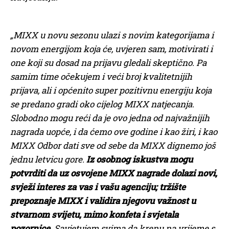
„MIXX u novu sezonu ulazi s novim kategorijama i
novom energijom koja će, uvjeren sam, motivirati i
one koji su dosad na prijavu gledali skeptično. Pa
samim time očekujem i veći broj kvalitetnijih
prijava, ali i općenito super pozitivnu energiju koja
se predano gradi oko cijelog MIXX natjecanja.
Slobodno mogu reći da je ovo jedna od najvažnijih
nagrada uopće, i da ćemo ove godine i kao žiri, i kao
MIXX Odbor dati sve od sebe da MIXX dignemo još
jednu letvicu gore.
Iz osobnog iskustva mogu
potvrditi da uz osvojene MIXX nagrade dolazi novi,
svježi interes za vas i vašu agenciju; tržište
prepoznaje MIXX i validira njegovu važnost u
stvarnom svijetu, mimo konfeta i svjetala
pozornice.
Savjetujem svima da krenu na vrijeme s