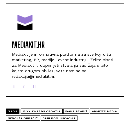
MEDIAKIT.HR
Mediakit je informativna platforma za sve koji dišu
marketing, PR, medije i event industriju. Želite pisati
za Mediakit ili doprinijeti stvaranju sadržaja u bilo
kojem drugom obliku javite nam se na
redakcija@mediakit.hr.
TAGS
MIXX AWARDS CROATIA
IVANA PRAKIŠ
ADMIXER MEDIA
NEBOJŠA GRBAČIĆ
DANI KOMUNIKACIJA