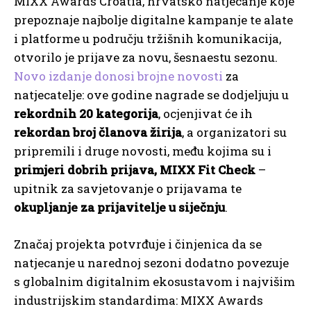
MIXX Awards Croatia, hrvatsko natjecanje koje
prepoznaje najbolje digitalne kampanje te alate
i platforme u području tržišnih komunikacija,
otvorilo je prijave za novu, šesnaestu sezonu.
Novo izdanje donosi brojne novosti
za
natjecatelje: ove godine nagrade se dodjeljuju u
rekordnih 20 kategorija
, ocjenjivat će ih
rekordan broj članova žirija
, a organizatori su
pripremili i druge novosti, među kojima su i
primjeri dobrih prijava, MIXX Fit Check
–
upitnik za savjetovanje o prijavama te
okupljanje za prijavitelje u siječnju
.
Značaj projekta potvrđuje i činjenica da se
natjecanje u narednoj sezoni dodatno povezuje
s globalnim digitalnim ekosustavom i najvišim
industrijskim standardima: MIXX Awards