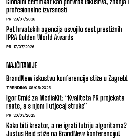
Globalni certifikat kao potvrda iskustva, znanja i
profesionalne izvrsnosti
PR
28/07/2026
Pet hrvatskih agencija osvojilo šest prestižnih
IPRA Golden World Awards
PR
17/07/2026
NAJČITANIJE
BrandNew iskustvo konferencije stiže u Zagreb!
TRENDING
09/05/2025
Igor Crnić za MediaKit: “Kvaliteta PR projekata
raste, a s njom i utjecaj struke”
PR
20/03/2025
Kako biti kreator, a ne igrati lutriju algoritama?
Justus Reid stiže na BrandNew konferenciju!