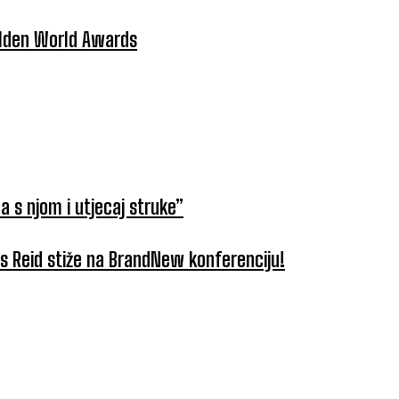
Golden World Awards
a s njom i utjecaj struke”
tus Reid stiže na BrandNew konferenciju!