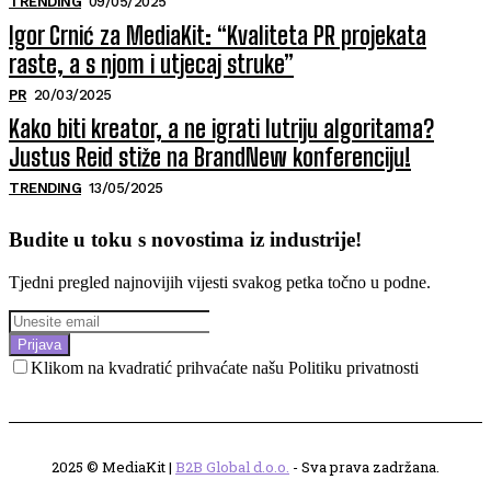
TRENDING
09/05/2025
Igor Crnić za MediaKit: “Kvaliteta PR projekata
raste, a s njom i utjecaj struke”
PR
20/03/2025
Kako biti kreator, a ne igrati lutriju algoritama?
Justus Reid stiže na BrandNew konferenciju!
TRENDING
13/05/2025
Budite u toku s novostima iz industrije!
Tjedni pregled najnovijih vijesti svakog petka točno u podne.
Prijava
Klikom na kvadratić prihvaćate našu Politiku privatnosti
2025 © MediaKit |
B2B Global d.o.o.
- Sva prava zadržana.