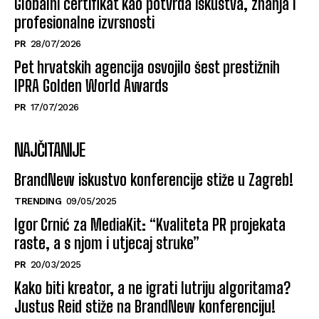
Globalni certifikat kao potvrda iskustva, znanja i
profesionalne izvrsnosti
PR
28/07/2026
Pet hrvatskih agencija osvojilo šest prestižnih
IPRA Golden World Awards
PR
17/07/2026
NAJČITANIJE
BrandNew iskustvo konferencije stiže u Zagreb!
TRENDING
09/05/2025
Igor Crnić za MediaKit: “Kvaliteta PR projekata
raste, a s njom i utjecaj struke”
PR
20/03/2025
Kako biti kreator, a ne igrati lutriju algoritama?
Justus Reid stiže na BrandNew konferenciju!